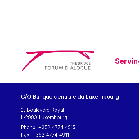
Klaus Regling
Klaus-Heiner Lehne
Koen LENAERTS
Lars Heikensten
Laura Kovesi
Luc Frieden
Servin
Lucas Papademos
Máire Geoghegan-Quinn
Manolis Mavrommatis
Marc Lemaître
C/O Banque centrale du Luxembourg
Marcel Zadi Kessy
Mario Centeno
2, Boulevard Royal
L-2983 Luxembourg
Mario Monti
Phone:
+352 4774 4515
Maroš ŠEFČOVIČ
Fax:
+352 4774 4911