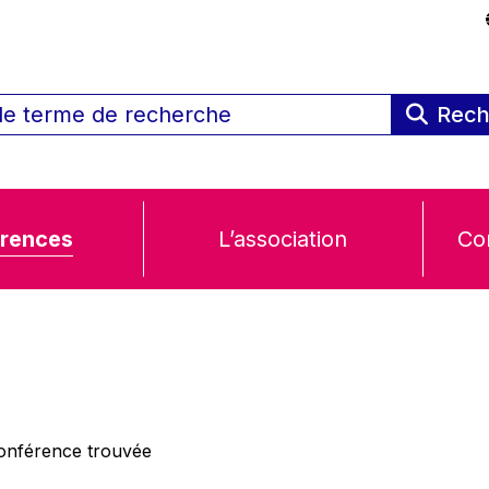
Rech
rences
L’association
Co
nférence trouvée