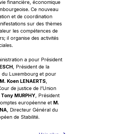
 vie financière, économique
xembourgeoise. Ce nouveau
tion et de coordination
nifestations sur des thèmes
valeur les compétences de
s; il organise des activités
ciales.
inistration a pour Président
NESCH
, Président de la
e du Luxembourg et pour
M. Koen LENAERTS
,
Cour de justice de l’Union
 Tony MURPHY
, Président
 comptes européenne et
M.
GNA
, Directeur Général du
éen de Stabilité.