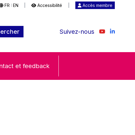
FR
EN
|
Accessibilité
|
Accès membre
|
ercher
Suivez-nous
ntact et feedback