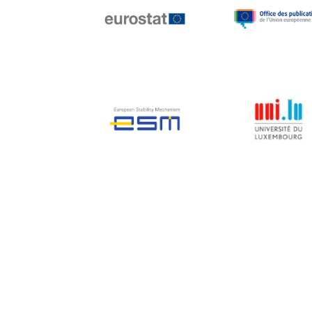
Jean-Louis Biancarelli
Jean-Louis Schiltz
Jean-Victor Louis
Jens Kreisel
Jeroen Dijsselbloem
Jochen Klucken
Johnny Åkerholm
Joschka Fischer
Juan Manuel Fabra
Vallés
Julian Priestley
Karl-Heinz Lambertz
Katharien L.C. Hunt
Kenneth Rogoff