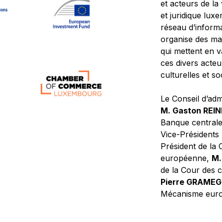
et acteurs de la
et juridique lu
réseau d’informa
organise des ma
qui mettent en 
ces divers acteur
culturelles et so
Le Conseil d’adm
M. Gaston REI
Banque central
Vice-Présidents
Président de la 
européenne,
M.
de la Cour des
Pierre GRAME
Mécanisme europ