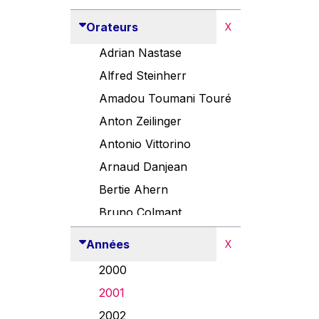
Orateurs
X
Adrian Nastase
Alfred Steinherr
Amadou Toumani Touré
Anton Zeilinger
Antonio Vittorino
Arnaud Danjean
Bertie Ahern
Bruno Colmant
Carlo Thelen
Années
X
Cem Özdemir
2000
Danny Alexander
2001
Désirée Van Boxtel
2002