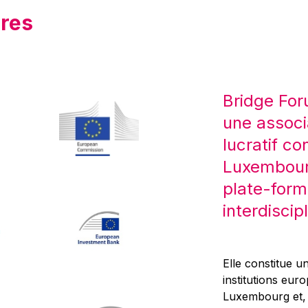
res
Bridge For
une associ
lucratif co
Luxembourg
plate-form
interdiscipl
Elle constitue un
institutions eur
Luxembourg et, d