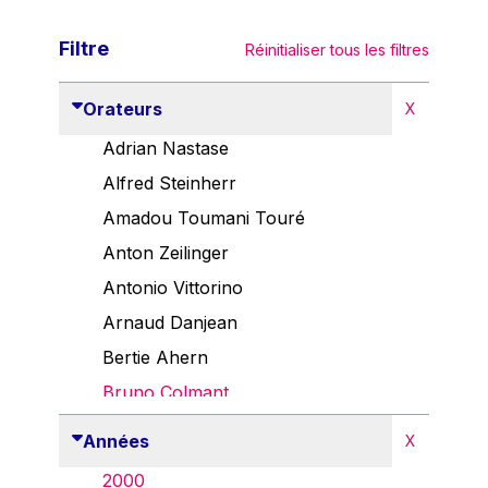
Filtre
Réinitialiser tous les filtres
Orateurs
X
Adrian Nastase
Alfred Steinherr
Amadou Toumani Touré
Anton Zeilinger
Antonio Vittorino
Arnaud Danjean
Bertie Ahern
Bruno Colmant
Carlo Thelen
Années
X
Cem Özdemir
2000