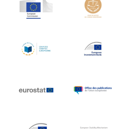
Jean-Louis Schiltz
Jean-Victor Louis
Jens Kreisel
Jeroen Dijsselbloem
Jochen Klucken
Johnny Åkerholm
Joschka Fischer
Juan Manuel Fabra Vallés
Julian Priestley
Karl-Heinz Lambertz
Katharien L.C. Hunt
Kenneth Rogoff
Klaus Regling
Klaus-Heiner Lehne