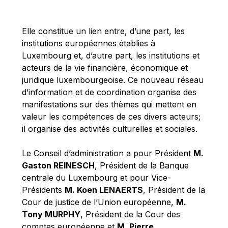
Michael Berry
Michael Palmer
Elle constitue un lien entre, d’une part, les
Michael Sohlman
institutions européennes établies à
Michel Goedert
Luxembourg et, d’autre part, les institutions et
acteurs de la vie financière, économique et
Mireille Delmas-Marty
juridique luxembourgeoise. Ce nouveau réseau
Nobuo Tanaka
d’information et de coordination organise des
Otmar Issing
manifestations sur des thèmes qui mettent en
valeur les compétences de ces divers acteurs;
Paolo Mengozzi
il organise des activités culturelles et sociales.
Paschal Donohoe
Pat Cox
Le Conseil d’administration a pour Président
M.
Gaston REINESCH
, Président de la Banque
Patrizia Nanz
centrale du Luxembourg et pour Vice-
Philippe Maystadt
Présidents
M. Koen LENAERTS
, Président de la
Pierre Gramegna
Cour de justice de l’Union européenne,
M.
Tony MURPHY
, Président de la Cour des
Richard Pelly
comptes européenne et
M. Pierre