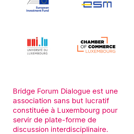
Koen LENAERTS
Lars Heikensten
Laura Kovesi
Luc Frieden
Lucas Papademos
Máire Geoghegan-Quinn
Manolis Mavrommatis
Marc Lemaître
Marcel Zadi Kessy
Mario Centeno
Bridge Forum Dialogue est une
Mario Monti
association sans but lucratif
Maroš ŠEFČOVIČ
constituée à Luxembourg pour
Martin Bailey
servir de plate-forme de
Martine Reicherts
discussion interdisciplinaire.