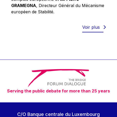
Robert Goebbels
GRAMEGNA
, Directeur Général du Mécanisme
Robert REYNDERS
européen de Stabilité.
Robert WEIDES
Rolf Tarrach
Voir plus
Štefan Füle
Thomas L. Cranfield
Tim Lankester
Timothy Radcliffe
Vaclav Klaus
Vassilios Skouris
Vítor Manuel da Silva Caldeira
Serving the public debate for more than 25 years
Viviane Reding
Walter Hagg
Walter RADERMACHER
C/O Banque centrale du Luxembourg