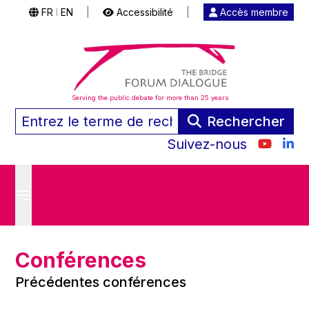
FR
EN
|
Accessibilité
|
Accès membre
|
Serving the public debate for more than 25 years
Rechercher
Suivez-nous
Conférences
Précédentes conférences