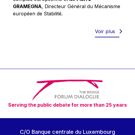
Robert Goebbels
GRAMEGNA
, Directeur Général du Mécanisme
Robert REYNDERS
européen de Stabilité.
Robert WEIDES
Rolf Tarrach
Voir plus
Štefan Füle
Thomas L. Cranfield
Tim Lankester
Timothy Radcliffe
Vaclav Klaus
Vassilios Skouris
Vítor Manuel da Silva Caldeira
Serving the public debate for more than 25 years
Viviane Reding
Walter Hagg
Walter RADERMACHER
C/O Banque centrale du Luxembourg