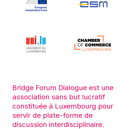
Koen LENAERTS
Lars Heikensten
Laura Kovesi
Luc Frieden
Lucas Papademos
Máire Geoghegan-Quinn
Manolis Mavrommatis
Marc Lemaître
Marcel Zadi Kessy
Mario Centeno
Bridge Forum Dialogue est une
Mario Monti
association sans but lucratif
Maroš ŠEFČOVIČ
constituée à Luxembourg pour
Martin Bailey
servir de plate-forme de
Martine Reicherts
discussion interdisciplinaire.