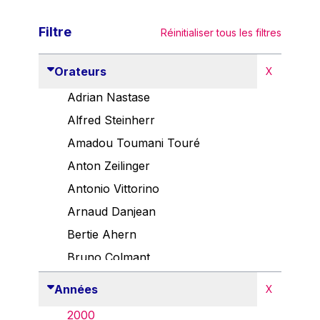
Filtre
Réinitialiser tous les filtres
Orateurs
X
Adrian Nastase
Alfred Steinherr
Amadou Toumani Touré
Anton Zeilinger
Antonio Vittorino
Arnaud Danjean
Bertie Ahern
Bruno Colmant
Carlo Thelen
Années
X
Cem Özdemir
2000