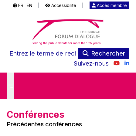
FR
EN
|
Accessibilité
|
Accès membre
|
Serving the public debate for more than 25 years
Rechercher
Suivez-nous
Conférences
Précédentes conférences