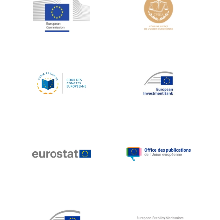
Jean-Louis Schiltz
Jean-Victor Louis
Jens Kreisel
Jeroen Dijsselbloem
Jochen Klucken
Johnny Åkerholm
Joschka Fischer
Juan Manuel Fabra Vallés
Julian Priestley
Karl-Heinz Lambertz
Katharien L.C. Hunt
Kenneth Rogoff
Klaus Regling
Klaus-Heiner Lehne