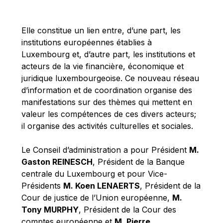
Michael Berry
Michael Palmer
Elle constitue un lien entre, d’une part, les
Michael Sohlman
institutions européennes établies à
Michel Goedert
Luxembourg et, d’autre part, les institutions et
acteurs de la vie financière, économique et
Mireille Delmas-Marty
juridique luxembourgeoise. Ce nouveau réseau
Nobuo Tanaka
d’information et de coordination organise des
Otmar Issing
manifestations sur des thèmes qui mettent en
valeur les compétences de ces divers acteurs;
Paolo Mengozzi
il organise des activités culturelles et sociales.
Paschal Donohoe
Pat Cox
Le Conseil d’administration a pour Président
M.
Gaston REINESCH
, Président de la Banque
Patrizia Nanz
centrale du Luxembourg et pour Vice-
Philippe Maystadt
Présidents
M. Koen LENAERTS
, Président de la
Pierre Gramegna
Cour de justice de l’Union européenne,
M.
Tony MURPHY
, Président de la Cour des
Richard Pelly
comptes européenne et
M. Pierre