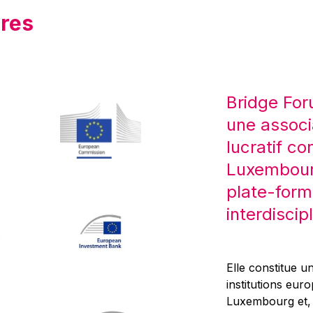
res
Bridge For
une associ
lucratif co
Luxembourg
plate-form
interdiscipl
Elle constitue un
institutions eur
Luxembourg et, d