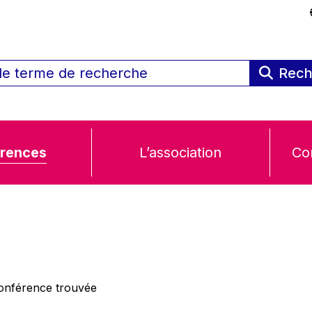
Rech
rences
L’association
Co
nférence trouvée