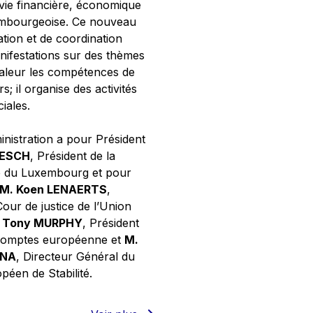
 vie financière, économique
xembourgeoise. Ce nouveau
tion et de coordination
nifestations sur des thèmes
valeur les compétences de
s; il organise des activités
ciales.
inistration a pour Président
NESCH
, Président de la
e du Luxembourg et pour
M. Koen LENAERTS
,
Cour de justice de l’Union
 Tony MURPHY
, Président
 comptes européenne et
M.
GNA
, Directeur Général du
éen de Stabilité.