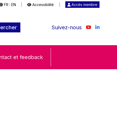
FR
EN
|
Accessibilité
|
Accès membre
|
ercher
Suivez-nous
ntact et feedback