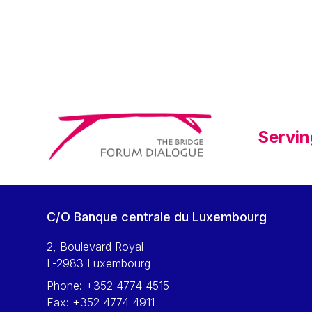
Klaus Regling
Klaus-Heiner Lehne
Koen LENAERTS
Lars Heikensten
Laura Kovesi
Luc Frieden
Servin
Lucas Papademos
Máire Geoghegan-Quinn
Manolis Mavrommatis
Marc Lemaître
C/O Banque centrale du Luxembourg
Marcel Zadi Kessy
Mario Centeno
2, Boulevard Royal
L-2983 Luxembourg
Mario Monti
Phone:
+352 4774 4515
Maroš ŠEFČOVIČ
Fax:
+352 4774 4911