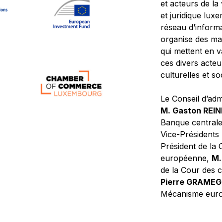
et acteurs de la
et juridique lu
réseau d’informa
organise des ma
qui mettent en 
ces divers acteur
culturelles et so
Le Conseil d’adm
M. Gaston REI
Banque central
Vice-Présidents
Président de la 
européenne,
M.
de la Cour des
Pierre GRAME
Mécanisme europ