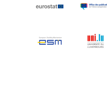
Jean-Louis Biancarelli
Jean-Louis Schiltz
Jean-Victor Louis
Jens Kreisel
Jeroen Dijsselbloem
Jochen Klucken
Johnny Åkerholm
Joschka Fischer
Juan Manuel Fabra
Vallés
Julian Priestley
Karl-Heinz Lambertz
Katharien L.C. Hunt
Kenneth Rogoff