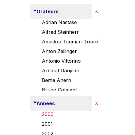
Orateurs
X
Adrian Nastase
Alfred Steinherr
Amadou Toumani Touré
Anton Zeilinger
Antonio Vittorino
Arnaud Danjean
Bertie Ahern
Bruno Colmant
Carlo Thelen
Années
X
Cem Özdemir
2000
Danny Alexander
2001
Désirée Van Boxtel
2002