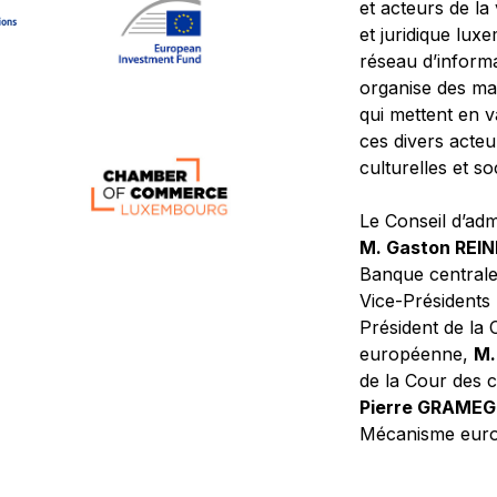
et acteurs de la
et juridique lu
réseau d’informa
organise des ma
qui mettent en 
ces divers acteur
culturelles et so
Le Conseil d’adm
M. Gaston REI
Banque central
Vice-Présidents
Président de la 
européenne,
M.
de la Cour des
Pierre GRAME
Mécanisme europ