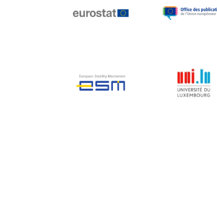
Jean-Louis Biancarelli
Jean-Louis Schiltz
Jean-Victor Louis
Jens Kreisel
Jeroen Dijsselbloem
Jochen Klucken
Johnny Åkerholm
Joschka Fischer
Juan Manuel Fabra
Vallés
Julian Priestley
Karl-Heinz Lambertz
Katharien L.C. Hunt
Kenneth Rogoff