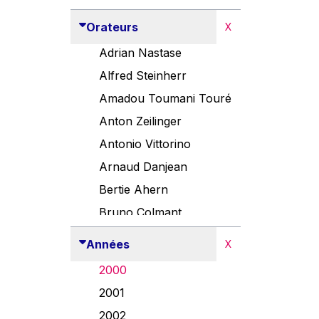
Orateurs
X
Adrian Nastase
Alfred Steinherr
Amadou Toumani Touré
Anton Zeilinger
Antonio Vittorino
Arnaud Danjean
Bertie Ahern
Bruno Colmant
Carlo Thelen
Années
X
Cem Özdemir
2000
Danny Alexander
2001
Désirée Van Boxtel
2002