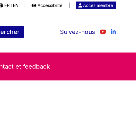
FR
EN
|
Accessibilité
|
Accès membre
|
ercher
Suivez-nous
ntact et feedback