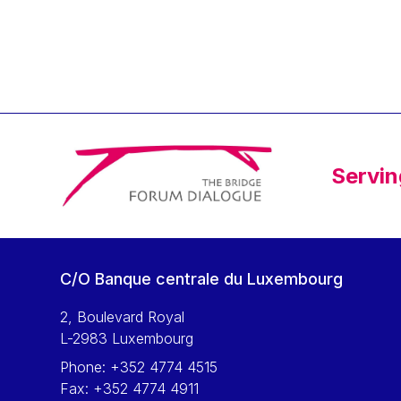
Klaus Regling
Klaus-Heiner Lehne
Koen LENAERTS
Lars Heikensten
Laura Kovesi
Luc Frieden
Servin
Lucas Papademos
Máire Geoghegan-Quinn
Manolis Mavrommatis
Marc Lemaître
C/O Banque centrale du Luxembourg
Marcel Zadi Kessy
Mario Centeno
2, Boulevard Royal
L-2983 Luxembourg
Mario Monti
Phone:
+352 4774 4515
Maroš ŠEFČOVIČ
Fax:
+352 4774 4911