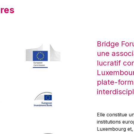
res
Bridge For
une associ
lucratif co
Luxembourg
plate-form
interdiscipl
Elle constitue un
institutions eur
Luxembourg et, d