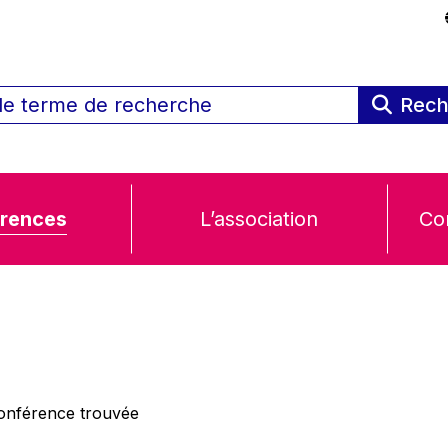
Rech
rences
L’association
Co
nférence trouvée