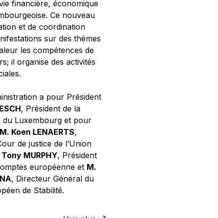
 vie financière, économique
xembourgeoise. Ce nouveau
tion et de coordination
nifestations sur des thèmes
valeur les compétences de
s; il organise des activités
ciales.
inistration a pour Président
NESCH
, Président de la
e du Luxembourg et pour
M. Koen LENAERTS
,
Cour de justice de l’Union
 Tony MURPHY
, Président
 comptes européenne et
M.
GNA
, Directeur Général du
éen de Stabilité.