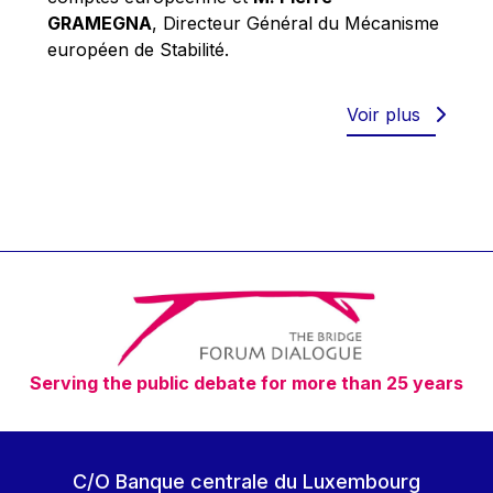
Robert Goebbels
GRAMEGNA
, Directeur Général du Mécanisme
Robert REYNDERS
européen de Stabilité.
Robert WEIDES
Rolf Tarrach
Voir plus
Štefan Füle
Thomas L. Cranfield
Tim Lankester
Timothy Radcliffe
Vaclav Klaus
Vassilios Skouris
Vítor Manuel da Silva Caldeira
Serving the public debate for more than 25 years
Viviane Reding
Walter Hagg
Walter RADERMACHER
C/O Banque centrale du Luxembourg