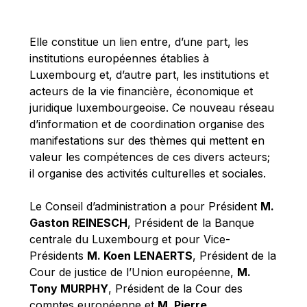
Michael Berry
Michael Palmer
Elle constitue un lien entre, d’une part, les
Michael Sohlman
institutions européennes établies à
Michel Goedert
Luxembourg et, d’autre part, les institutions et
acteurs de la vie financière, économique et
Mireille Delmas-Marty
juridique luxembourgeoise. Ce nouveau réseau
Nobuo Tanaka
d’information et de coordination organise des
Otmar Issing
manifestations sur des thèmes qui mettent en
valeur les compétences de ces divers acteurs;
Paolo Mengozzi
il organise des activités culturelles et sociales.
Paschal Donohoe
Pat Cox
Le Conseil d’administration a pour Président
M.
Gaston REINESCH
, Président de la Banque
Patrizia Nanz
centrale du Luxembourg et pour Vice-
Philippe Maystadt
Présidents
M. Koen LENAERTS
, Président de la
Pierre Gramegna
Cour de justice de l’Union européenne,
M.
Tony MURPHY
, Président de la Cour des
Richard Pelly
comptes européenne et
M. Pierre