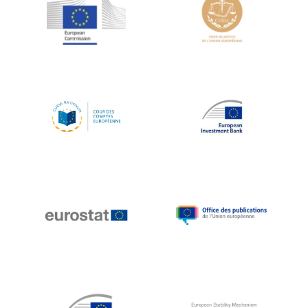
Jean-Louis Schiltz
Jean-Victor Louis
Jens Kreisel
Jeroen Dijsselbloem
Jochen Klucken
Johnny Åkerholm
Joschka Fischer
Juan Manuel Fabra Vallés
Julian Priestley
Karl-Heinz Lambertz
Katharien L.C. Hunt
Kenneth Rogoff
Klaus Regling
Klaus-Heiner Lehne