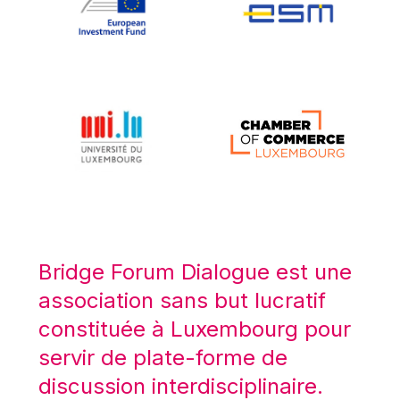
Koen LENAERTS
Lars Heikensten
Laura Kovesi
Luc Frieden
Lucas Papademos
Máire Geoghegan-Quinn
Manolis Mavrommatis
Marc Lemaître
Marcel Zadi Kessy
Mario Centeno
Bridge Forum Dialogue est une
Mario Monti
association sans but lucratif
Maroš ŠEFČOVIČ
constituée à Luxembourg pour
Martin Bailey
servir de plate-forme de
Martine Reicherts
discussion interdisciplinaire.