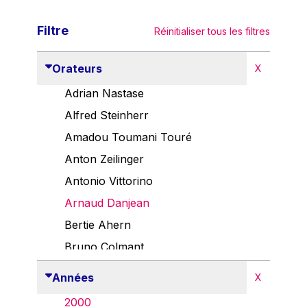
Filtre
Réinitialiser tous les filtres
Orateurs
X
Adrian Nastase
Alfred Steinherr
Amadou Toumani Touré
Anton Zeilinger
Antonio Vittorino
Arnaud Danjean
Bertie Ahern
Bruno Colmant
Carlo Thelen
Années
X
Cem Özdemir
2000