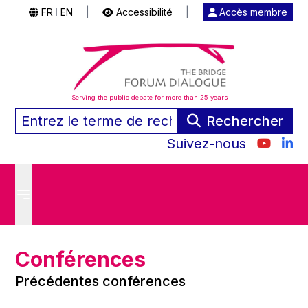
FR
EN
|
Accessibilité
|
Accès membre
|
Serving the public debate for more than 25 years
Rechercher
Suivez-nous
Conférences
Précédentes conférences