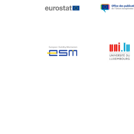
Jean-Louis Biancarelli
Jean-Louis Schiltz
Jean-Victor Louis
Jens Kreisel
Jeroen Dijsselbloem
Jochen Klucken
Johnny Åkerholm
Joschka Fischer
Juan Manuel Fabra
Vallés
Julian Priestley
Karl-Heinz Lambertz
Katharien L.C. Hunt
Kenneth Rogoff