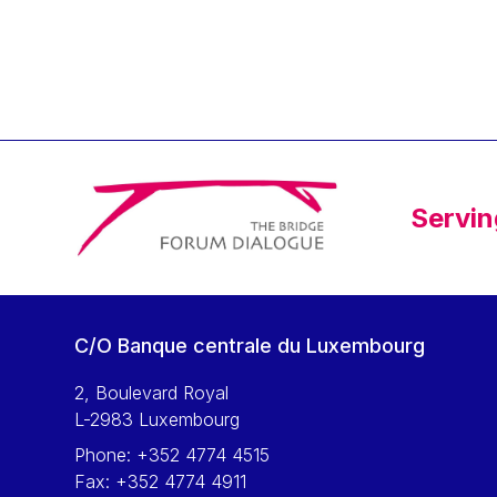
Klaus Regling
Klaus-Heiner Lehne
Koen LENAERTS
Lars Heikensten
Laura Kovesi
Luc Frieden
Servin
Lucas Papademos
Máire Geoghegan-Quinn
Manolis Mavrommatis
Marc Lemaître
C/O Banque centrale du Luxembourg
Marcel Zadi Kessy
Mario Centeno
2, Boulevard Royal
L-2983 Luxembourg
Mario Monti
Phone:
+352 4774 4515
Maroš ŠEFČOVIČ
Fax:
+352 4774 4911