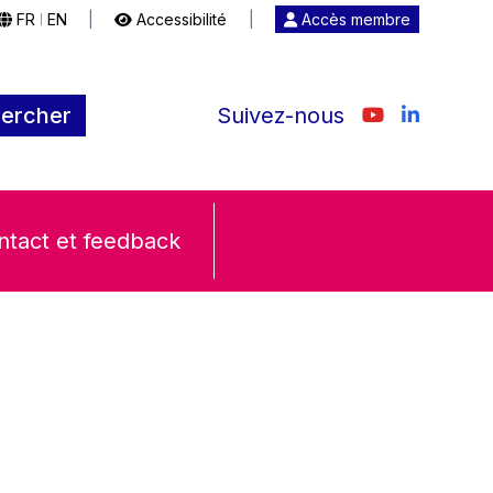
FR
EN
|
Accessibilité
|
Accès membre
|
ercher
Suivez-nous
ntact et feedback