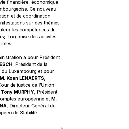
 vie financière, économique
xembourgeoise. Ce nouveau
tion et de coordination
nifestations sur des thèmes
valeur les compétences de
s; il organise des activités
ciales.
inistration a pour Président
NESCH
, Président de la
e du Luxembourg et pour
M. Koen LENAERTS
,
Cour de justice de l’Union
 Tony MURPHY
, Président
 comptes européenne et
M.
GNA
, Directeur Général du
éen de Stabilité.