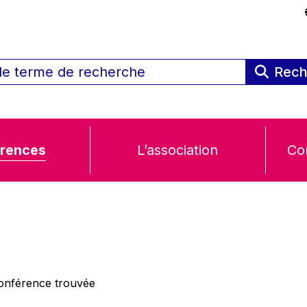
Rech
rences
L’association
Co
nférence trouvée