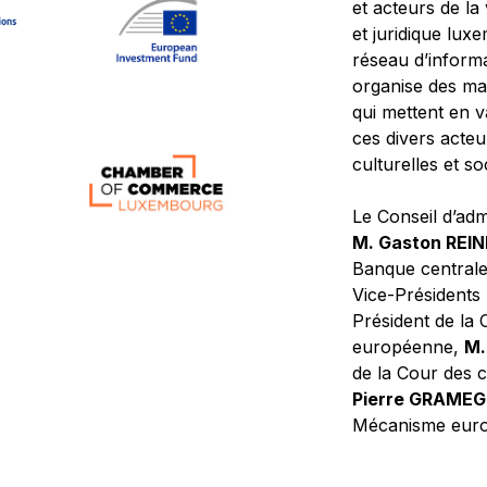
et acteurs de la
et juridique lu
réseau d’informa
organise des ma
qui mettent en 
ces divers acteur
culturelles et so
Le Conseil d’adm
M. Gaston REI
Banque central
Vice-Présidents
Président de la 
européenne,
M.
de la Cour des
Pierre GRAME
Mécanisme europ