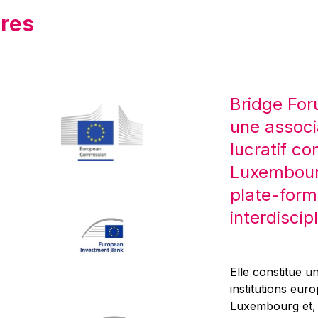
res
Bridge For
une associ
lucratif co
Luxembourg
plate-form
interdiscipl
Elle constitue un
institutions eur
Luxembourg et, d