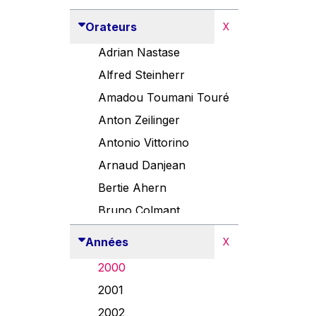
Orateurs
X
Adrian Nastase
Alfred Steinherr
Amadou Toumani Touré
Anton Zeilinger
Antonio Vittorino
Arnaud Danjean
Bertie Ahern
Bruno Colmant
Carlo Thelen
Années
X
Cem Özdemir
2000
Danny Alexander
2001
Désirée Van Boxtel
2002