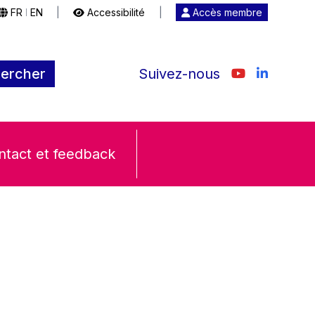
FR
EN
|
Accessibilité
|
Accès membre
|
ercher
Suivez-nous
ntact et feedback