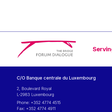
Klaus Regling
Klaus-Heiner Lehne
Koen LENAERTS
Lars Heikensten
Laura Kovesi
Luc Frieden
Servin
Lucas Papademos
Máire Geoghegan-Quinn
Manolis Mavrommatis
Marc Lemaître
C/O Banque centrale du Luxembourg
Marcel Zadi Kessy
Mario Centeno
2, Boulevard Royal
L-2983 Luxembourg
Mario Monti
Phone:
+352 4774 4515
Maroš ŠEFČOVIČ
Fax:
+352 4774 4911