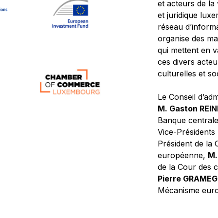
et acteurs de la
et juridique lu
réseau d’informa
organise des ma
qui mettent en 
ces divers acteur
culturelles et so
Le Conseil d’adm
M. Gaston REI
Banque central
Vice-Présidents
Président de la 
européenne,
M.
de la Cour des
Pierre GRAME
Mécanisme europ