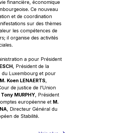
 vie financière, économique
xembourgeoise. Ce nouveau
tion et de coordination
nifestations sur des thèmes
valeur les compétences de
s; il organise des activités
ciales.
inistration a pour Président
NESCH
, Président de la
e du Luxembourg et pour
M. Koen LENAERTS
,
Cour de justice de l’Union
 Tony MURPHY
, Président
 comptes européenne et
M.
GNA
, Directeur Général du
éen de Stabilité.