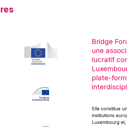
res
Bridge For
une associ
lucratif co
Luxembourg
plate-form
interdiscipl
Elle constitue un
institutions eur
Luxembourg et, d