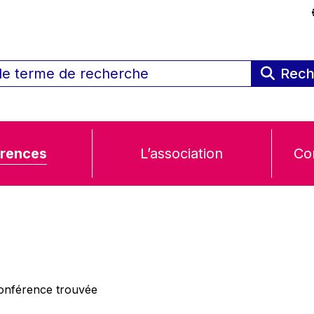
Rech
rences
L’association
Co
nférence trouvée