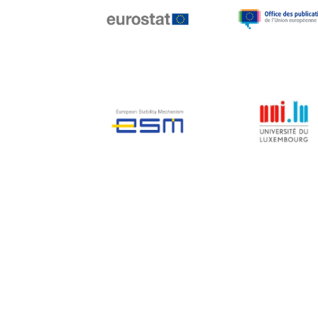
Jean-Louis Biancarelli
Jean-Louis Schiltz
Jean-Victor Louis
Jens Kreisel
Jeroen Dijsselbloem
Jochen Klucken
Johnny Åkerholm
Joschka Fischer
Juan Manuel Fabra
Vallés
Julian Priestley
Karl-Heinz Lambertz
Katharien L.C. Hunt
Kenneth Rogoff