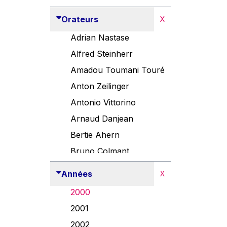
Orateurs
X
Adrian Nastase
Alfred Steinherr
Amadou Toumani Touré
Anton Zeilinger
Antonio Vittorino
Arnaud Danjean
Bertie Ahern
Bruno Colmant
Carlo Thelen
Années
X
Cem Özdemir
2000
Danny Alexander
2001
Désirée Van Boxtel
2002