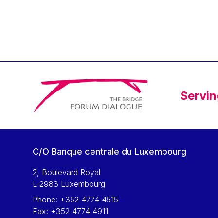
Klaus Regling
Klaus-Heiner Lehne
Koen LENAERTS
Lars Heikensten
Laura Kovesi
Luc Frieden
Servin
Lucas Papademos
Máire Geoghegan-Quinn
Manolis Mavrommatis
Marc Lemaître
C/O Banque centrale du Luxembourg
Marcel Zadi Kessy
Mario Centeno
2, Boulevard Royal
L-2983 Luxembourg
Mario Monti
Phone:
+352 4774 4515
Maroš ŠEFČOVIČ
Fax:
+352 4774 4911