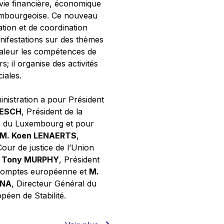
 vie financière, économique
xembourgeoise. Ce nouveau
tion et de coordination
nifestations sur des thèmes
valeur les compétences de
s; il organise des activités
ciales.
inistration a pour Président
NESCH
, Président de la
e du Luxembourg et pour
M. Koen LENAERTS
,
Cour de justice de l’Union
 Tony MURPHY
, Président
 comptes européenne et
M.
GNA
, Directeur Général du
éen de Stabilité.