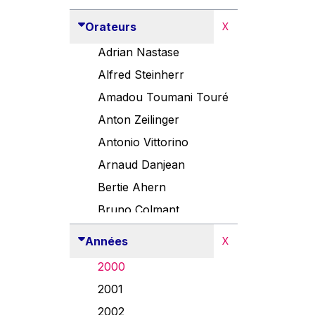
Orateurs
X
Adrian Nastase
Alfred Steinherr
Amadou Toumani Touré
Anton Zeilinger
Antonio Vittorino
Arnaud Danjean
Bertie Ahern
Bruno Colmant
Carlo Thelen
Années
X
Cem Özdemir
2000
Danny Alexander
2001
Désirée Van Boxtel
2002