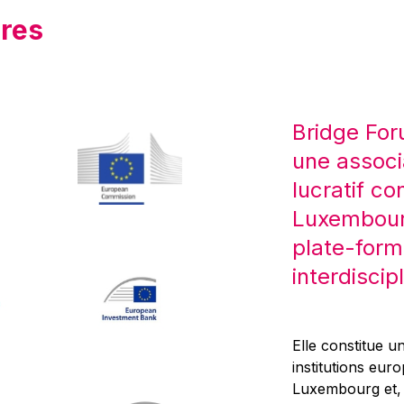
res
Bridge For
une associ
lucratif co
Luxembourg
plate-form
interdiscipl
Elle constitue un
institutions eur
Luxembourg et, d