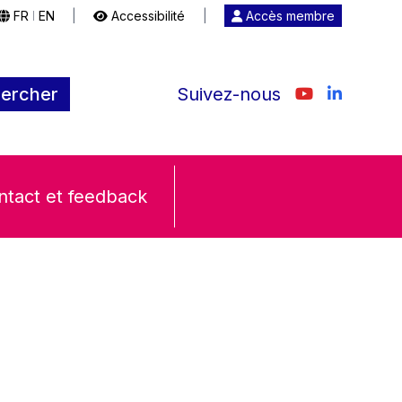
FR
EN
|
Accessibilité
|
Accès membre
|
ercher
Suivez-nous
ntact et feedback