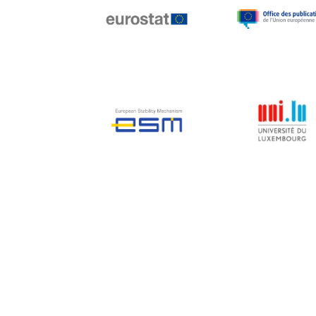
Jean-Louis Biancarelli
Jean-Louis Schiltz
Jean-Victor Louis
Jens Kreisel
Jeroen Dijsselbloem
Jochen Klucken
Johnny Åkerholm
Joschka Fischer
Juan Manuel Fabra
Vallés
Julian Priestley
Karl-Heinz Lambertz
Katharien L.C. Hunt
Kenneth Rogoff