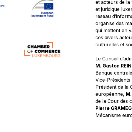
et acteurs de la
et juridique lu
réseau d’informa
organise des ma
qui mettent en 
ces divers acteur
culturelles et so
Le Conseil d’adm
M. Gaston REI
Banque central
Vice-Présidents
Président de la 
européenne,
M.
de la Cour des
Pierre GRAME
Mécanisme europ