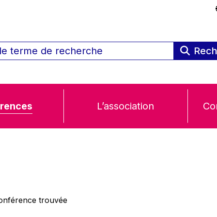
Rech
rences
L’association
Co
nférence trouvée