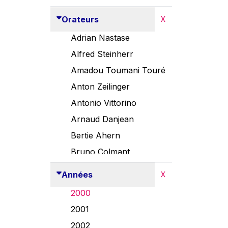
Orateurs
X
Adrian Nastase
Alfred Steinherr
Amadou Toumani Touré
Anton Zeilinger
Antonio Vittorino
Arnaud Danjean
Bertie Ahern
Bruno Colmant
Carlo Thelen
Années
X
Cem Özdemir
2000
Danny Alexander
2001
Désirée Van Boxtel
2002