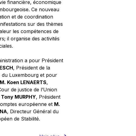
 vie financière, économique
xembourgeoise. Ce nouveau
tion et de coordination
nifestations sur des thèmes
valeur les compétences de
s; il organise des activités
ciales.
inistration a pour Président
NESCH
, Président de la
e du Luxembourg et pour
M. Koen LENAERTS
,
Cour de justice de l’Union
 Tony MURPHY
, Président
 comptes européenne et
M.
GNA
, Directeur Général du
éen de Stabilité.