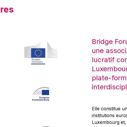
res
Bridge For
une associ
lucratif co
Luxembourg
plate-form
interdiscipl
Elle constitue un
institutions eur
Luxembourg et, d