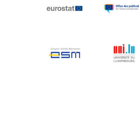
Jean-Louis Biancarelli
Jean-Louis Schiltz
Jean-Victor Louis
Jens Kreisel
Jeroen Dijsselbloem
Jochen Klucken
Johnny Åkerholm
Joschka Fischer
Juan Manuel Fabra
Vallés
Julian Priestley
Karl-Heinz Lambertz
Katharien L.C. Hunt
Kenneth Rogoff