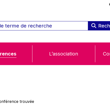
Rech
rences
L’association
Co
nférence trouvée