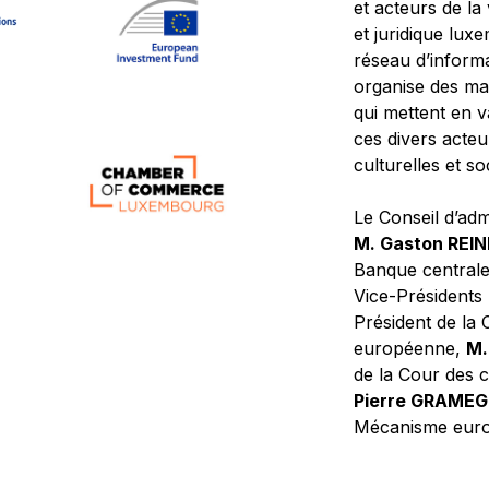
et acteurs de la
et juridique lu
réseau d’informa
organise des ma
qui mettent en 
ces divers acteur
culturelles et so
Le Conseil d’adm
M. Gaston REI
Banque central
Vice-Présidents
Président de la 
européenne,
M.
de la Cour des
Pierre GRAME
Mécanisme europ