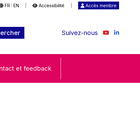
FR
EN
|
Accessibilité
|
Accès membre
|
ercher
Suivez-nous
ntact et feedback