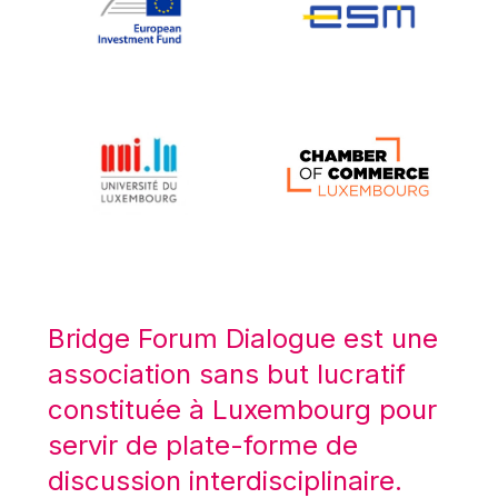
Koen LENAERTS
Lars Heikensten
Laura Kovesi
Luc Frieden
Lucas Papademos
Máire Geoghegan-Quinn
Manolis Mavrommatis
Marc Lemaître
Marcel Zadi Kessy
Mario Centeno
Bridge Forum Dialogue est une
Mario Monti
association sans but lucratif
Maroš ŠEFČOVIČ
constituée à Luxembourg pour
Martin Bailey
servir de plate-forme de
Martine Reicherts
discussion interdisciplinaire.