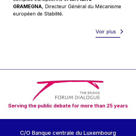
Robert Goebbels
GRAMEGNA
, Directeur Général du Mécanisme
Robert REYNDERS
européen de Stabilité.
Robert WEIDES
Rolf Tarrach
Voir plus
Štefan Füle
Thomas L. Cranfield
Tim Lankester
Timothy Radcliffe
Vaclav Klaus
Vassilios Skouris
Vítor Manuel da Silva Caldeira
Serving the public debate for more than 25 years
Viviane Reding
Walter Hagg
Walter RADERMACHER
C/O Banque centrale du Luxembourg