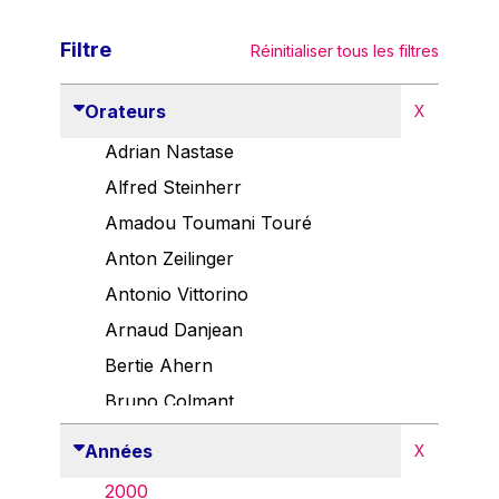
Filtre
Réinitialiser tous les filtres
Orateurs
X
Adrian Nastase
Alfred Steinherr
Amadou Toumani Touré
Anton Zeilinger
Antonio Vittorino
Arnaud Danjean
Bertie Ahern
Bruno Colmant
Carlo Thelen
Années
X
Cem Özdemir
2000