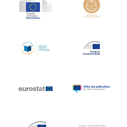
Jean-Louis Schiltz
Jean-Victor Louis
Jens Kreisel
Jeroen Dijsselbloem
Jochen Klucken
Johnny Åkerholm
Joschka Fischer
Juan Manuel Fabra Vallés
Julian Priestley
Karl-Heinz Lambertz
Katharien L.C. Hunt
Kenneth Rogoff
Klaus Regling
Klaus-Heiner Lehne