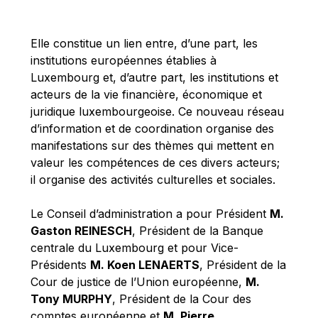
Michael Berry
Michael Palmer
Elle constitue un lien entre, d’une part, les
Michael Sohlman
institutions européennes établies à
Michel Goedert
Luxembourg et, d’autre part, les institutions et
acteurs de la vie financière, économique et
Mireille Delmas-Marty
juridique luxembourgeoise. Ce nouveau réseau
Nobuo Tanaka
d’information et de coordination organise des
Otmar Issing
manifestations sur des thèmes qui mettent en
valeur les compétences de ces divers acteurs;
Paolo Mengozzi
il organise des activités culturelles et sociales.
Paschal Donohoe
Pat Cox
Le Conseil d’administration a pour Président
M.
Gaston REINESCH
, Président de la Banque
Patrizia Nanz
centrale du Luxembourg et pour Vice-
Philippe Maystadt
Présidents
M. Koen LENAERTS
, Président de la
Pierre Gramegna
Cour de justice de l’Union européenne,
M.
Tony MURPHY
, Président de la Cour des
Richard Pelly
comptes européenne et
M. Pierre