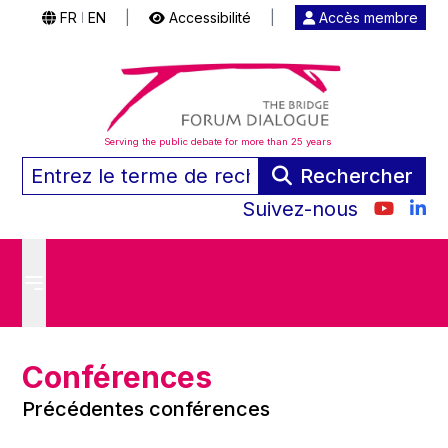
FR
EN
|
Accessibilité
|
Accès membre
|
Serving the public debate for more than 25 years
Rechercher
Suivez-nous
Conférences
Précédentes conférences