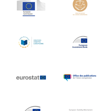
Jean-Louis Schiltz
Jean-Victor Louis
Jens Kreisel
Jeroen Dijsselbloem
Jochen Klucken
Johnny Åkerholm
Joschka Fischer
Juan Manuel Fabra Vallés
Julian Priestley
Karl-Heinz Lambertz
Katharien L.C. Hunt
Kenneth Rogoff
Klaus Regling
Klaus-Heiner Lehne