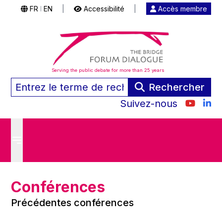
FR
EN
|
Accessibilité
|
Accès membre
|
Serving the public debate for more than 25 years
Rechercher
Suivez-nous
Conférences
Précédentes conférences