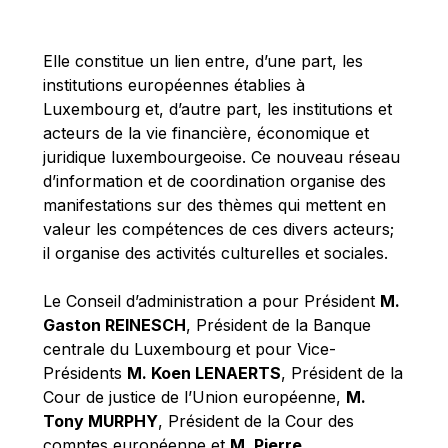
Michael Berry
Michael Palmer
Elle constitue un lien entre, d’une part, les
Michael Sohlman
institutions européennes établies à
Michel Goedert
Luxembourg et, d’autre part, les institutions et
acteurs de la vie financière, économique et
Mireille Delmas-Marty
juridique luxembourgeoise. Ce nouveau réseau
Nobuo Tanaka
d’information et de coordination organise des
Otmar Issing
manifestations sur des thèmes qui mettent en
valeur les compétences de ces divers acteurs;
Paolo Mengozzi
il organise des activités culturelles et sociales.
Paschal Donohoe
Pat Cox
Le Conseil d’administration a pour Président
M.
Gaston REINESCH
, Président de la Banque
Patrizia Nanz
centrale du Luxembourg et pour Vice-
Philippe Maystadt
Présidents
M. Koen LENAERTS
, Président de la
Pierre Gramegna
Cour de justice de l’Union européenne,
M.
Tony MURPHY
, Président de la Cour des
Richard Pelly
comptes européenne et
M. Pierre