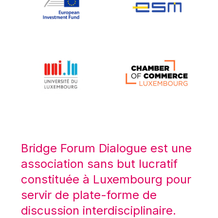
Koen LENAERTS
Lars Heikensten
Laura Kovesi
Luc Frieden
Lucas Papademos
Máire Geoghegan-Quinn
Manolis Mavrommatis
Marc Lemaître
Marcel Zadi Kessy
Mario Centeno
Bridge Forum Dialogue est une
Mario Monti
association sans but lucratif
Maroš ŠEFČOVIČ
constituée à Luxembourg pour
Martin Bailey
servir de plate-forme de
Martine Reicherts
discussion interdisciplinaire.