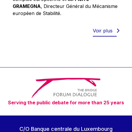
Robert Goebbels
GRAMEGNA
, Directeur Général du Mécanisme
Robert REYNDERS
européen de Stabilité.
Robert WEIDES
Rolf Tarrach
Voir plus
Štefan Füle
Thomas L. Cranfield
Tim Lankester
Timothy Radcliffe
Vaclav Klaus
Vassilios Skouris
Vítor Manuel da Silva Caldeira
Serving the public debate for more than 25 years
Viviane Reding
Walter Hagg
Walter RADERMACHER
C/O Banque centrale du Luxembourg