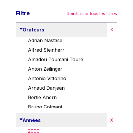
Filtre
Réinitialiser tous les filtres
Orateurs
X
Adrian Nastase
Alfred Steinherr
Amadou Toumani Touré
Anton Zeilinger
Antonio Vittorino
Arnaud Danjean
Bertie Ahern
Bruno Colmant
Carlo Thelen
Années
X
Cem Özdemir
2000