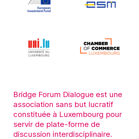
Koen LENAERTS
Lars Heikensten
Laura Kovesi
Luc Frieden
Lucas Papademos
Máire Geoghegan-Quinn
Manolis Mavrommatis
Marc Lemaître
Marcel Zadi Kessy
Mario Centeno
Bridge Forum Dialogue est une
Mario Monti
association sans but lucratif
Maroš ŠEFČOVIČ
constituée à Luxembourg pour
Martin Bailey
servir de plate-forme de
Martine Reicherts
discussion interdisciplinaire.