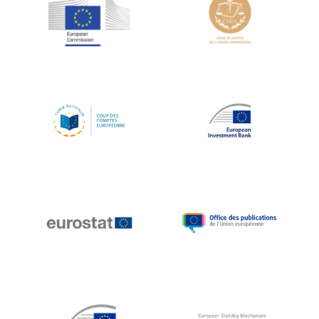
Jean-Louis Schiltz
Jean-Victor Louis
Jens Kreisel
Jeroen Dijsselbloem
Jochen Klucken
Johnny Åkerholm
Joschka Fischer
Juan Manuel Fabra Vallés
Julian Priestley
Karl-Heinz Lambertz
Katharien L.C. Hunt
Kenneth Rogoff
Klaus Regling
Klaus-Heiner Lehne