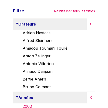
Filtre
Réinitialiser tous les filtres
Orateurs
X
Adrian Nastase
Alfred Steinherr
Amadou Toumani Touré
Anton Zeilinger
Antonio Vittorino
Arnaud Danjean
Bertie Ahern
Bruno Colmant
Carlo Thelen
Années
X
Cem Özdemir
2000