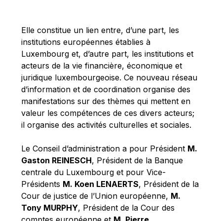
Michael Berry
Michael Palmer
Elle constitue un lien entre, d’une part, les
Michael Sohlman
institutions européennes établies à
Michel Goedert
Luxembourg et, d’autre part, les institutions et
acteurs de la vie financière, économique et
Mireille Delmas-Marty
juridique luxembourgeoise. Ce nouveau réseau
Nobuo Tanaka
d’information et de coordination organise des
Otmar Issing
manifestations sur des thèmes qui mettent en
valeur les compétences de ces divers acteurs;
Paolo Mengozzi
il organise des activités culturelles et sociales.
Paschal Donohoe
Pat Cox
Le Conseil d’administration a pour Président
M.
Gaston REINESCH
, Président de la Banque
Patrizia Nanz
centrale du Luxembourg et pour Vice-
Philippe Maystadt
Présidents
M. Koen LENAERTS
, Président de la
Pierre Gramegna
Cour de justice de l’Union européenne,
M.
Tony MURPHY
, Président de la Cour des
Richard Pelly
comptes européenne et
M. Pierre