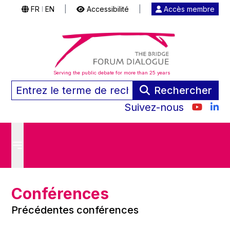
FR
EN
|
Accessibilité
|
Accès membre
|
Serving the public debate for more than 25 years
Rechercher
Suivez-nous
Conférences
Précédentes conférences