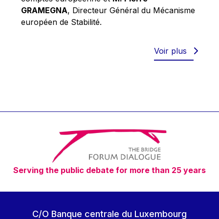
Robert Goebbels
GRAMEGNA
, Directeur Général du Mécanisme
Robert REYNDERS
européen de Stabilité.
Robert WEIDES
Rolf Tarrach
Voir plus
Štefan Füle
Thomas L. Cranfield
Tim Lankester
Timothy Radcliffe
Vaclav Klaus
Vassilios Skouris
Vítor Manuel da Silva Caldeira
Serving the public debate for more than 25 years
Viviane Reding
Walter Hagg
Walter RADERMACHER
C/O Banque centrale du Luxembourg