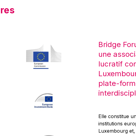
res
Bridge For
une associ
lucratif co
Luxembourg
plate-form
interdiscipl
Elle constitue un
institutions eur
Luxembourg et, d