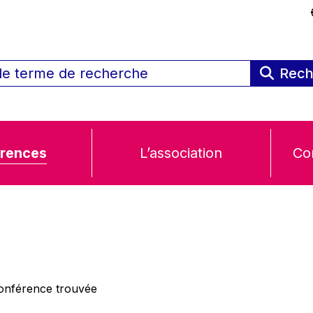
Rech
rences
L’association
Co
nférence trouvée