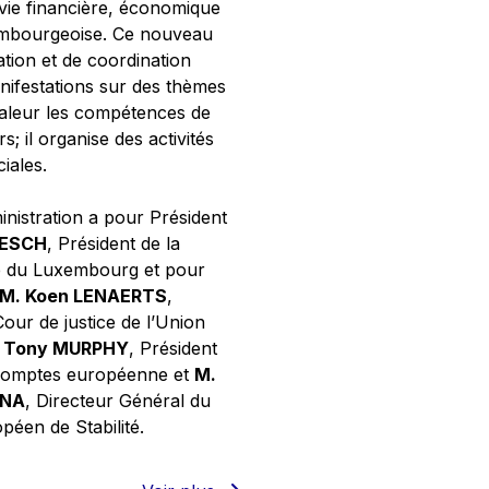
 vie financière, économique
xembourgeoise. Ce nouveau
tion et de coordination
nifestations sur des thèmes
valeur les compétences de
s; il organise des activités
ciales.
inistration a pour Président
NESCH
, Président de la
e du Luxembourg et pour
M. Koen LENAERTS
,
Cour de justice de l’Union
 Tony MURPHY
, Président
 comptes européenne et
M.
GNA
, Directeur Général du
éen de Stabilité.