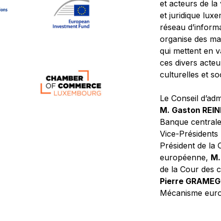
et acteurs de la
et juridique lu
réseau d’informa
organise des ma
qui mettent en 
ces divers acteur
culturelles et so
Le Conseil d’adm
M. Gaston REI
Banque central
Vice-Présidents
Président de la 
européenne,
M.
de la Cour des
Pierre GRAME
Mécanisme europ