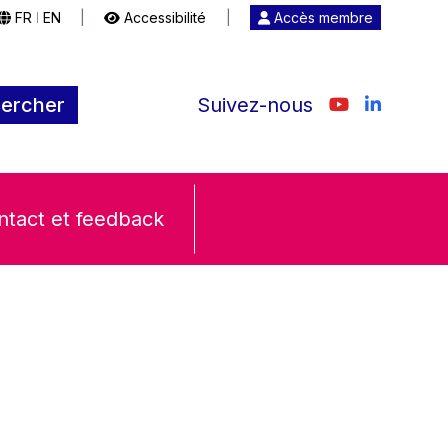
FR
EN
|
Accessibilité
|
Accès membre
|
ercher
Suivez-nous
ntact et feedback