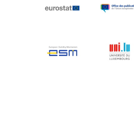
Jean-Louis Biancarelli
Jean-Louis Schiltz
Jean-Victor Louis
Jens Kreisel
Jeroen Dijsselbloem
Jochen Klucken
Johnny Åkerholm
Joschka Fischer
Juan Manuel Fabra
Vallés
Julian Priestley
Karl-Heinz Lambertz
Katharien L.C. Hunt
Kenneth Rogoff