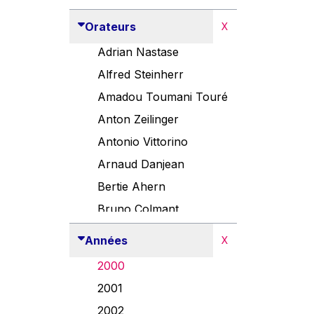
Orateurs
X
Adrian Nastase
Alfred Steinherr
Amadou Toumani Touré
Anton Zeilinger
Antonio Vittorino
Arnaud Danjean
Bertie Ahern
Bruno Colmant
Carlo Thelen
Années
X
Cem Özdemir
2000
Danny Alexander
2001
Désirée Van Boxtel
2002