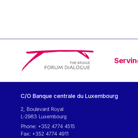
Klaus Regling
Klaus-Heiner Lehne
Koen LENAERTS
Lars Heikensten
Laura Kovesi
Luc Frieden
Servin
Lucas Papademos
Máire Geoghegan-Quinn
Manolis Mavrommatis
Marc Lemaître
C/O Banque centrale du Luxembourg
Marcel Zadi Kessy
Mario Centeno
2, Boulevard Royal
L-2983 Luxembourg
Mario Monti
Phone:
+352 4774 4515
Maroš ŠEFČOVIČ
Fax:
+352 4774 4911