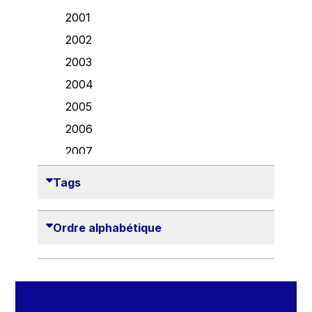
Danny Alexander
2001
Désirée Van Boxtel
2002
Edmond Israel
2003
Etienne de Lhoneux
2004
Euclid Tsakalotos
2005
Francis Carpenter
2006
François Villeroy de Galhau
2007
Frederica Mogherini
2008
Tags
Gaston Reinesch
2009
Georg Helg
2010
Ordre alphabétique
Gil Carlos Rodrigues Iglesias
2011
Gunnar Lund
2012
Günther Hermann Oettinger
2013
Günther Verheugen
2014