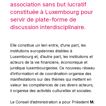
Robert Goebbels
association sans but lucratif
Robert REYNDERS
constituée à Luxembourg pour
Robert WEIDES
servir de plate-forme de
Rolf Tarrach
discussion interdisciplinaire.
Štefan Füle
Thomas L. Cranfield
Elle constitue un lien entre, d’une part, les
Tim Lankester
institutions européennes établies à
Timothy Radcliffe
Luxembourg et, d’autre part, les institutions et
acteurs de la vie financière, économique et
Vaclav Klaus
juridique luxembourgeoise. Ce nouveau réseau
Vassilios Skouris
d’information et de coordination organise des
Vítor Manuel da Silva Caldeira
manifestations sur des thèmes qui mettent en
valeur les compétences de ces divers acteurs;
Viviane Reding
il organise des activités culturelles et sociales.
Walter Hagg
Walter RADERMACHER
Le Conseil d’administration a pour Président
M.