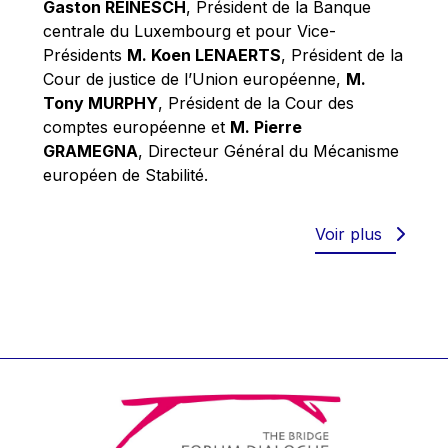
Gaston REINESCH
, Président de la Banque
Werner Hoyer
centrale du Luxembourg et pour Vice-
Wolfgang Ketterle
Présidents
M. Koen LENAERTS
, Président de la
Yasser Abed Rabbo
Cour de justice de l’Union européenne,
M.
Tony MURPHY
, Président de la Cour des
Yossi Beillin
comptes européenne et
M. Pierre
Yves FRANCHET
GRAMEGNA
, Directeur Général du Mécanisme
Yves Mersch
européen de Stabilité.
Voir plus