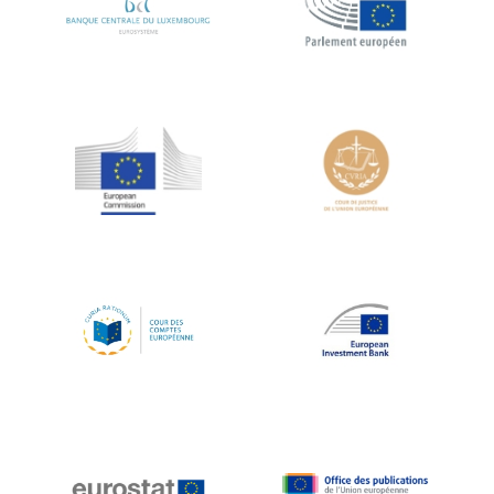
Koen LENAERTS
Lars Heikensten
Laura Kovesi
Luc Frieden
Lucas Papademos
Máire Geoghegan-Quinn
Manolis Mavrommatis
Marc Lemaître
Marcel Zadi Kessy
Mario Centeno
Mario Monti
Maroš ŠEFČOVIČ
Martin Bailey
Martine Reicherts