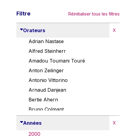
Filtre
Réinitialiser tous les filtres
Orateurs
X
Adrian Nastase
Alfred Steinherr
Amadou Toumani Touré
Anton Zeilinger
Antonio Vittorino
Arnaud Danjean
Bertie Ahern
Bruno Colmant
Carlo Thelen
Années
X
Cem Özdemir
2000