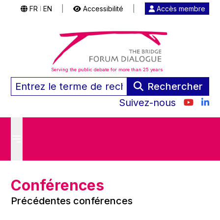
FR
EN
|
Accessibilité
|
Accès membre
|
Serving the public debate for more than 25 years
Rechercher
Suivez-nous
Conférences
Précédentes conférences