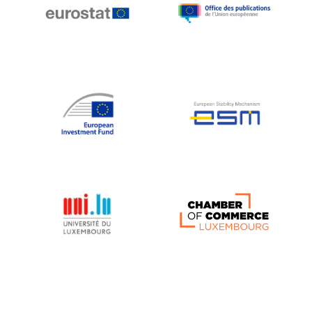
Michael Berry
Michael Palmer
Michael Sohlman
Michel Goedert
Mireille Delmas-Marty
Nobuo Tanaka
Otmar Issing
Paolo Mengozzi
Paschal Donohoe
Pat Cox
Patrizia Nanz
Philippe Maystadt
Pierre Gramegna
Richard Pelly