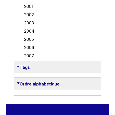
Danny Alexander
2001
Désirée Van Boxtel
2002
Edmond Israel
2003
Etienne de Lhoneux
2004
Euclid Tsakalotos
2005
Francis Carpenter
2006
François Villeroy de Galhau
2007
Frederica Mogherini
2008
Tags
Gaston Reinesch
2009
Georg Helg
2010
Ordre alphabétique
Gil Carlos Rodrigues Iglesias
2011
Gunnar Lund
2012
Günther Hermann Oettinger
2013
Günther Verheugen
2014