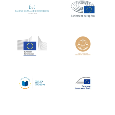
Koen LENAERTS
Lars Heikensten
Laura Kovesi
Luc Frieden
Lucas Papademos
Máire Geoghegan-Quinn
Manolis Mavrommatis
Marc Lemaître
Marcel Zadi Kessy
Mario Centeno
Mario Monti
Maroš ŠEFČOVIČ
Martin Bailey
Martine Reicherts