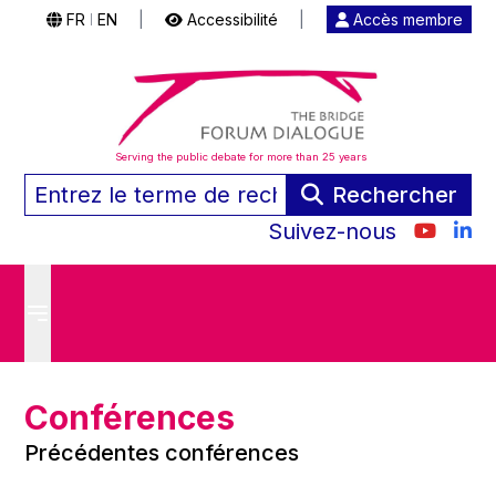
FR
EN
|
Accessibilité
|
Accès membre
|
Serving the public debate for more than 25 years
Rechercher
Suivez-nous
Conférences
Précédentes conférences