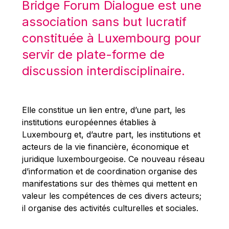
Bridge Forum Dialogue est une
Robert Goebbels
association sans but lucratif
Robert REYNDERS
constituée à Luxembourg pour
Robert WEIDES
servir de plate-forme de
Rolf Tarrach
discussion interdisciplinaire.
Štefan Füle
Thomas L. Cranfield
Tim Lankester
Elle constitue un lien entre, d’une part, les
Timothy Radcliffe
institutions européennes établies à
Luxembourg et, d’autre part, les institutions et
Vaclav Klaus
acteurs de la vie financière, économique et
Vassilios Skouris
juridique luxembourgeoise. Ce nouveau réseau
Vítor Manuel da Silva Caldeira
d’information et de coordination organise des
manifestations sur des thèmes qui mettent en
Viviane Reding
valeur les compétences de ces divers acteurs;
Walter Hagg
il organise des activités culturelles et sociales.
Walter RADERMACHER