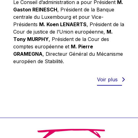
Le Conseil d’administration a pour Président
M.
Werner Hoyer
Gaston REINESCH
, Président de la Banque
Wolfgang Ketterle
centrale du Luxembourg et pour Vice-
Yasser Abed Rabbo
Présidents
M. Koen LENAERTS
, Président de la
Cour de justice de l’Union européenne,
M.
Yossi Beillin
Tony MURPHY
, Président de la Cour des
Yves FRANCHET
comptes européenne et
M. Pierre
Yves Mersch
GRAMEGNA
, Directeur Général du Mécanisme
européen de Stabilité.
Voir plus