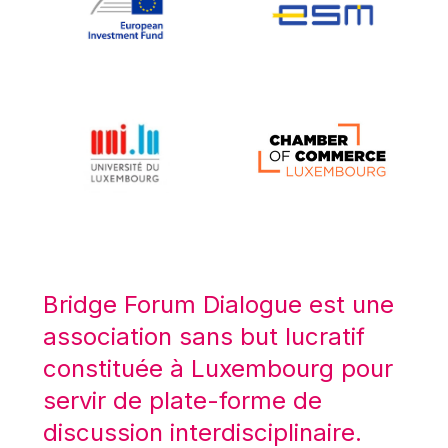
Koen LENAERTS
Lars Heikensten
Laura Kovesi
Luc Frieden
Lucas Papademos
Máire Geoghegan-Quinn
Manolis Mavrommatis
Marc Lemaître
Marcel Zadi Kessy
Mario Centeno
Bridge Forum Dialogue est une
Mario Monti
association sans but lucratif
Maroš ŠEFČOVIČ
constituée à Luxembourg pour
Martin Bailey
servir de plate-forme de
Martine Reicherts
discussion interdisciplinaire.