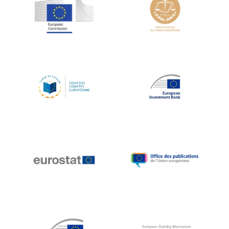
Jean-Louis Schiltz
Jean-Victor Louis
Jens Kreisel
Jeroen Dijsselbloem
Jochen Klucken
Johnny Åkerholm
Joschka Fischer
Juan Manuel Fabra Vallés
Julian Priestley
Karl-Heinz Lambertz
Katharien L.C. Hunt
Kenneth Rogoff
Klaus Regling
Klaus-Heiner Lehne