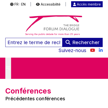
FR
EN
|
Accessibilité
|
Accès membre
|
Serving the public debate for more than 25 years
Rechercher
Suivez-nous
Conférences
Précédentes conférences