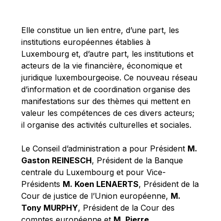
Michael Berry
Michael Palmer
Elle constitue un lien entre, d’une part, les
Michael Sohlman
institutions européennes établies à
Michel Goedert
Luxembourg et, d’autre part, les institutions et
acteurs de la vie financière, économique et
Mireille Delmas-Marty
juridique luxembourgeoise. Ce nouveau réseau
Nobuo Tanaka
d’information et de coordination organise des
Otmar Issing
manifestations sur des thèmes qui mettent en
valeur les compétences de ces divers acteurs;
Paolo Mengozzi
il organise des activités culturelles et sociales.
Paschal Donohoe
Pat Cox
Le Conseil d’administration a pour Président
M.
Gaston REINESCH
, Président de la Banque
Patrizia Nanz
centrale du Luxembourg et pour Vice-
Philippe Maystadt
Présidents
M. Koen LENAERTS
, Président de la
Pierre Gramegna
Cour de justice de l’Union européenne,
M.
Tony MURPHY
, Président de la Cour des
Richard Pelly
comptes européenne et
M. Pierre