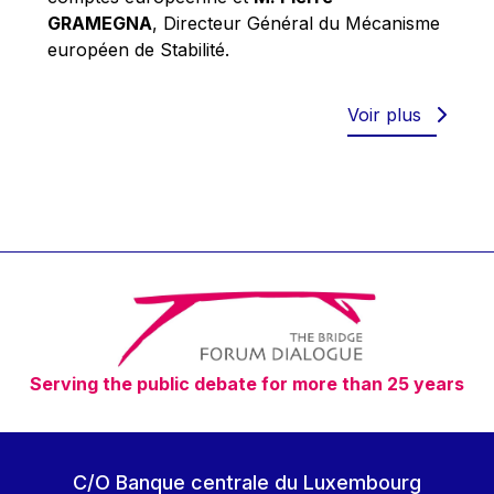
Robert Goebbels
GRAMEGNA
, Directeur Général du Mécanisme
Robert REYNDERS
européen de Stabilité.
Robert WEIDES
Rolf Tarrach
Voir plus
Štefan Füle
Thomas L. Cranfield
Tim Lankester
Timothy Radcliffe
Vaclav Klaus
Vassilios Skouris
Vítor Manuel da Silva Caldeira
Serving the public debate for more than 25 years
Viviane Reding
Walter Hagg
Walter RADERMACHER
C/O Banque centrale du Luxembourg