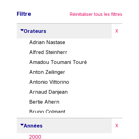
Filtre
Réinitialiser tous les filtres
Orateurs
X
Adrian Nastase
Alfred Steinherr
Amadou Toumani Touré
Anton Zeilinger
Antonio Vittorino
Arnaud Danjean
Bertie Ahern
Bruno Colmant
Carlo Thelen
Années
X
Cem Özdemir
2000