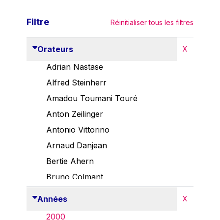
Filtre
Réinitialiser tous les filtres
Orateurs
X
Adrian Nastase
Alfred Steinherr
Amadou Toumani Touré
Anton Zeilinger
Antonio Vittorino
Arnaud Danjean
Bertie Ahern
Bruno Colmant
Carlo Thelen
Années
X
Cem Özdemir
2000