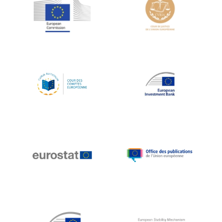
Jean-Louis Schiltz
Jean-Victor Louis
Jens Kreisel
Jeroen Dijsselbloem
Jochen Klucken
Johnny Åkerholm
Joschka Fischer
Juan Manuel Fabra Vallés
Julian Priestley
Karl-Heinz Lambertz
Katharien L.C. Hunt
Kenneth Rogoff
Klaus Regling
Klaus-Heiner Lehne