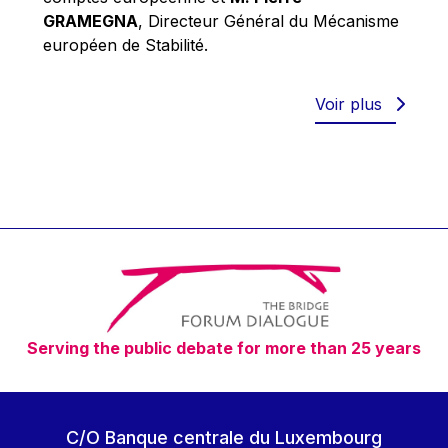
Robert Goebbels
GRAMEGNA
, Directeur Général du Mécanisme
Robert REYNDERS
européen de Stabilité.
Robert WEIDES
Rolf Tarrach
Voir plus
Štefan Füle
Thomas L. Cranfield
Tim Lankester
Timothy Radcliffe
Vaclav Klaus
Vassilios Skouris
Vítor Manuel da Silva Caldeira
Serving the public debate for more than 25 years
Viviane Reding
Walter Hagg
Walter RADERMACHER
C/O Banque centrale du Luxembourg