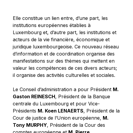
Michael Berry
Michael Palmer
Elle constitue un lien entre, d’une part, les
Michael Sohlman
institutions européennes établies à
Michel Goedert
Luxembourg et, d’autre part, les institutions et
acteurs de la vie financière, économique et
Mireille Delmas-Marty
juridique luxembourgeoise. Ce nouveau réseau
Nobuo Tanaka
d’information et de coordination organise des
Otmar Issing
manifestations sur des thèmes qui mettent en
valeur les compétences de ces divers acteurs;
Paolo Mengozzi
il organise des activités culturelles et sociales.
Paschal Donohoe
Pat Cox
Le Conseil d’administration a pour Président
M.
Gaston REINESCH
, Président de la Banque
Patrizia Nanz
centrale du Luxembourg et pour Vice-
Philippe Maystadt
Présidents
M. Koen LENAERTS
, Président de la
Pierre Gramegna
Cour de justice de l’Union européenne,
M.
Tony MURPHY
, Président de la Cour des
Richard Pelly
comptes européenne et
M. Pierre