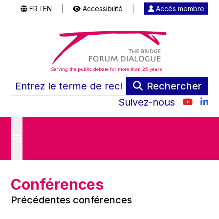
FR
EN
|
Accessibilité
|
Accès membre
|
Serving the public debate for more than 25 years
Rechercher
Suivez-nous
Conférences
Précédentes conférences