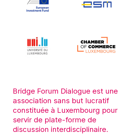
Koen LENAERTS
Lars Heikensten
Laura Kovesi
Luc Frieden
Lucas Papademos
Máire Geoghegan-Quinn
Manolis Mavrommatis
Marc Lemaître
Marcel Zadi Kessy
Mario Centeno
Bridge Forum Dialogue est une
Mario Monti
association sans but lucratif
Maroš ŠEFČOVIČ
constituée à Luxembourg pour
Martin Bailey
servir de plate-forme de
Martine Reicherts
discussion interdisciplinaire.