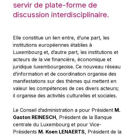
Michael Berry
servir de plate-forme de
Michael Palmer
discussion interdisciplinaire.
Michael Sohlman
Michel Goedert
Elle constitue un lien entre, d’une part, les
Mireille Delmas-Marty
institutions européennes établies à
Nobuo Tanaka
Luxembourg et, d’autre part, les institutions et
acteurs de la vie financière, économique et
Otmar Issing
juridique luxembourgeoise. Ce nouveau réseau
Paolo Mengozzi
d’information et de coordination organise des
Paschal Donohoe
manifestations sur des thèmes qui mettent en
valeur les compétences de ces divers acteurs;
Pat Cox
il organise des activités culturelles et sociales.
Patrizia Nanz
Philippe Maystadt
Le Conseil d’administration a pour Président
M.
Gaston REINESCH
, Président de la Banque
Pierre Gramegna
centrale du Luxembourg et pour Vice-
Richard Pelly
Présidents
M. Koen LENAERTS
, Président de la