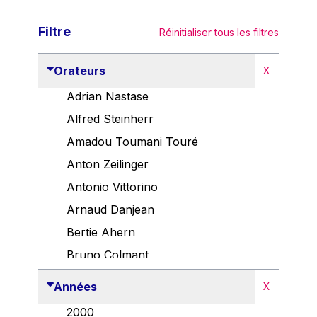
Filtre
Réinitialiser tous les filtres
Orateurs
X
Adrian Nastase
Alfred Steinherr
Amadou Toumani Touré
Anton Zeilinger
Antonio Vittorino
Arnaud Danjean
Bertie Ahern
Bruno Colmant
Carlo Thelen
Années
X
Cem Özdemir
2000