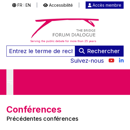
FR
EN
|
Accessibilité
|
Accès membre
|
Serving the public debate for more than 25 years
Rechercher
Suivez-nous
Conférences
Précédentes conférences