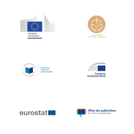
Jean-Louis Schiltz
Jean-Victor Louis
Jens Kreisel
Jeroen Dijsselbloem
Jochen Klucken
Johnny Åkerholm
Joschka Fischer
Juan Manuel Fabra Vallés
Julian Priestley
Karl-Heinz Lambertz
Katharien L.C. Hunt
Kenneth Rogoff
Klaus Regling
Klaus-Heiner Lehne