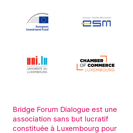
Koen LENAERTS
Lars Heikensten
Laura Kovesi
Luc Frieden
Lucas Papademos
Máire Geoghegan-Quinn
Manolis Mavrommatis
Marc Lemaître
Marcel Zadi Kessy
Mario Centeno
Mario Monti
Maroš ŠEFČOVIČ
Bridge Forum Dialogue est une
Martin Bailey
association sans but lucratif
Martine Reicherts
constituée à Luxembourg pour