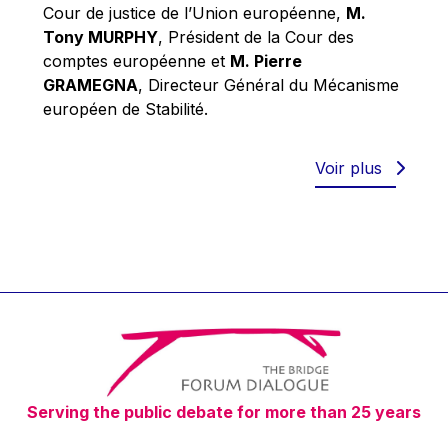
Robert Goebbels
Cour de justice de l’Union européenne,
M.
Tony MURPHY
, Président de la Cour des
Robert REYNDERS
comptes européenne et
M. Pierre
Robert WEIDES
GRAMEGNA
, Directeur Général du Mécanisme
Rolf Tarrach
européen de Stabilité.
Štefan Füle
Thomas L. Cranfield
Voir plus
Tim Lankester
Timothy Radcliffe
Vaclav Klaus
Vassilios Skouris
Vítor Manuel da Silva Caldeira
Viviane Reding
Walter Hagg
Serving the public debate for more than 25 years
Walter RADERMACHER