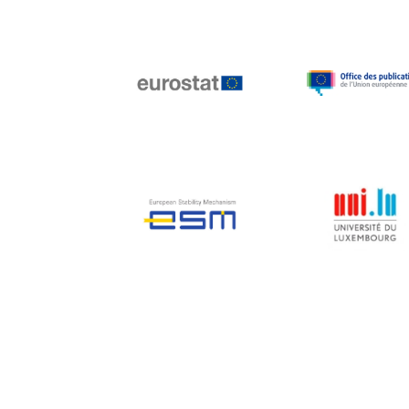
Jean-Louis Biancarelli
Jean-Louis Schiltz
Jean-Victor Louis
Jens Kreisel
Jeroen Dijsselbloem
Jochen Klucken
Johnny Åkerholm
Joschka Fischer
Juan Manuel Fabra
Vallés
Julian Priestley
Karl-Heinz Lambertz
Katharien L.C. Hunt
Kenneth Rogoff