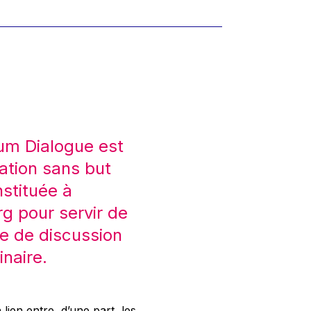
um Dialogue est
ation sans but
nstituée à
 pour servir de
e de discussion
inaire.
 lien entre, d’une part, les