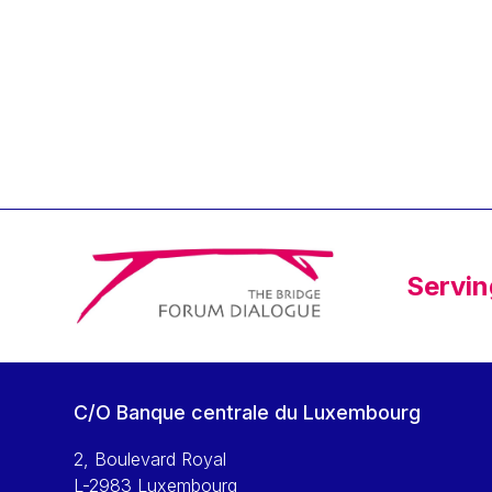
Klaus Regling
Klaus-Heiner Lehne
Koen LENAERTS
Lars Heikensten
Laura Kovesi
Luc Frieden
Lucas Papademos
Máire Geoghegan-Quinn
Servin
Manolis Mavrommatis
Marc Lemaître
Marcel Zadi Kessy
Mario Centeno
C/O Banque centrale du Luxembourg
Mario Monti
Maroš ŠEFČOVIČ
2, Boulevard Royal
L-2983 Luxembourg