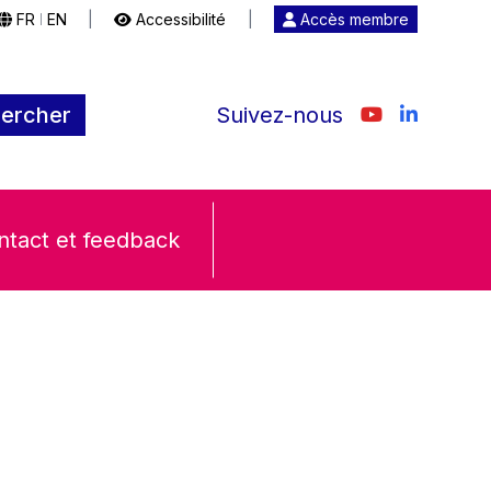
FR
EN
|
Accessibilité
|
Accès membre
|
ercher
Suivez-nous
ntact et feedback