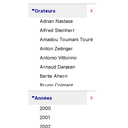
Orateurs
X
Adrian Nastase
Alfred Steinherr
Amadou Toumani Touré
Anton Zeilinger
Antonio Vittorino
Arnaud Danjean
Bertie Ahern
Bruno Colmant
Carlo Thelen
Années
X
Cem Özdemir
2000
Danny Alexander
2001
Désirée Van Boxtel
2002