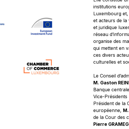
institutions eur
Luxembourg et, d
et acteurs de la
et juridique lu
réseau d’informa
organise des ma
qui mettent en 
ces divers acteur
culturelles et so
Le Conseil d’adm
M. Gaston REI
Banque central
Vice-Présidents
Président de la 
européenne,
M.
de la Cour des
Pierre GRAME