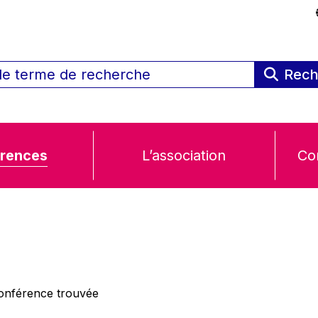
Rech
rences
L’association
Co
nférence trouvée