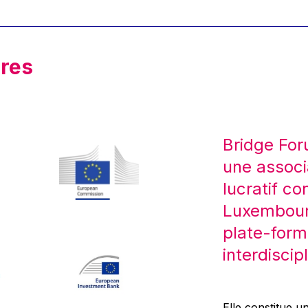
res
Bridge For
une associ
lucratif co
Luxembourg
plate-form
interdiscipl
Elle constitue un