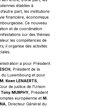
opéennes établies à
’autre part, les institutions
 vie financière, économique
xembourgeoise. Ce nouveau
tion et de coordination
nifestations sur des thèmes
valeur les compétences de
s; il organise des activités
ciales.
inistration a pour Président
NESCH
, Président de la
e du Luxembourg et pour
M. Koen LENAERTS
,
Cour de justice de l’Union
 Tony MURPHY
, Président
 comptes européenne et
M.
GNA
, Directeur Général du