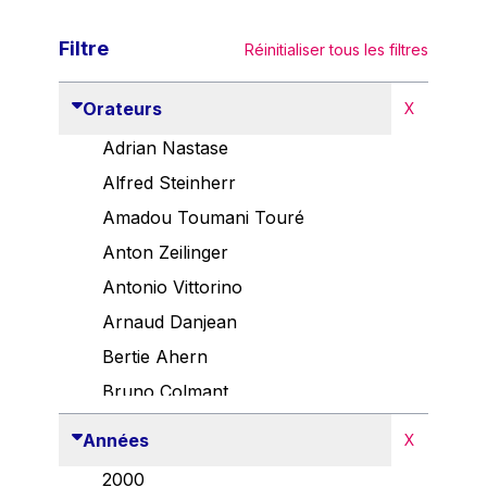
Filtre
Réinitialiser tous les filtres
Orateurs
X
Adrian Nastase
Alfred Steinherr
Amadou Toumani Touré
Anton Zeilinger
Antonio Vittorino
Arnaud Danjean
Bertie Ahern
Bruno Colmant
Carlo Thelen
Années
X
Cem Özdemir
2000