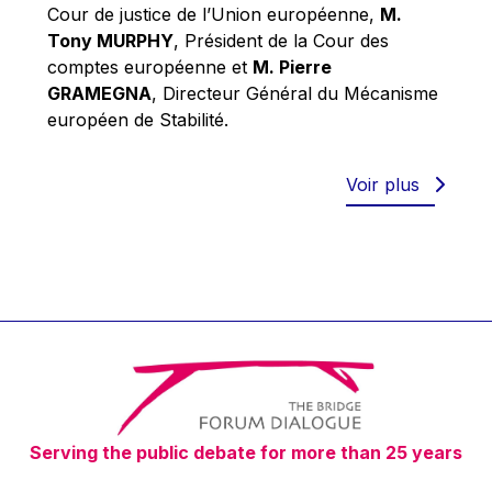
Robert Goebbels
Cour de justice de l’Union européenne,
M.
Tony MURPHY
, Président de la Cour des
Robert REYNDERS
comptes européenne et
M. Pierre
Robert WEIDES
GRAMEGNA
, Directeur Général du Mécanisme
Rolf Tarrach
européen de Stabilité.
Štefan Füle
Thomas L. Cranfield
Voir plus
Tim Lankester
Timothy Radcliffe
Vaclav Klaus
Vassilios Skouris
Vítor Manuel da Silva Caldeira
Viviane Reding
Walter Hagg
Serving the public debate for more than 25 years
Walter RADERMACHER