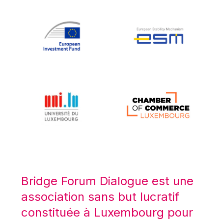
Koen LENAERTS
Lars Heikensten
Laura Kovesi
Luc Frieden
Lucas Papademos
Máire Geoghegan-Quinn
Manolis Mavrommatis
Marc Lemaître
Marcel Zadi Kessy
Mario Centeno
Mario Monti
Maroš ŠEFČOVIČ
Bridge Forum Dialogue est une
Martin Bailey
association sans but lucratif
Martine Reicherts
constituée à Luxembourg pour