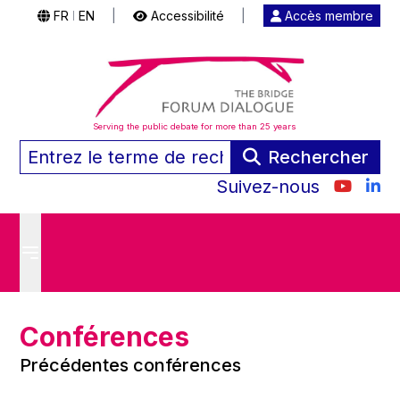
FR
EN
|
Accessibilité
|
Accès membre
|
Serving the public debate for more than 25 years
Rechercher
Suivez-nous
Conférences
Précédentes conférences