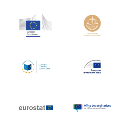
Jean-Louis Schiltz
Jean-Victor Louis
Jens Kreisel
Jeroen Dijsselbloem
Jochen Klucken
Johnny Åkerholm
Joschka Fischer
Juan Manuel Fabra Vallés
Julian Priestley
Karl-Heinz Lambertz
Katharien L.C. Hunt
Kenneth Rogoff
Klaus Regling
Klaus-Heiner Lehne