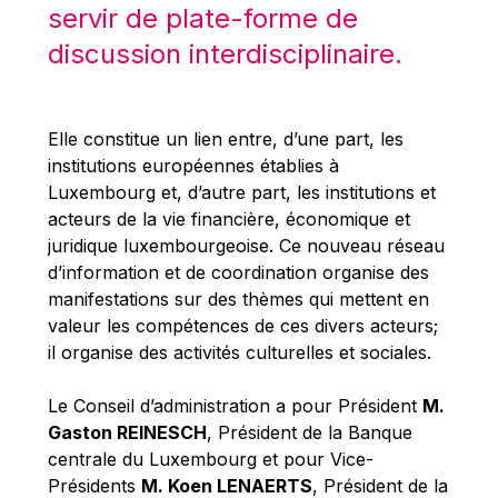
Michael Berry
servir de plate-forme de
Michael Palmer
discussion interdisciplinaire.
Michael Sohlman
Michel Goedert
Elle constitue un lien entre, d’une part, les
Mireille Delmas-Marty
institutions européennes établies à
Nobuo Tanaka
Luxembourg et, d’autre part, les institutions et
acteurs de la vie financière, économique et
Otmar Issing
juridique luxembourgeoise. Ce nouveau réseau
Paolo Mengozzi
d’information et de coordination organise des
Paschal Donohoe
manifestations sur des thèmes qui mettent en
valeur les compétences de ces divers acteurs;
Pat Cox
il organise des activités culturelles et sociales.
Patrizia Nanz
Philippe Maystadt
Le Conseil d’administration a pour Président
M.
Gaston REINESCH
, Président de la Banque
Pierre Gramegna
centrale du Luxembourg et pour Vice-
Richard Pelly
Présidents
M. Koen LENAERTS
, Président de la