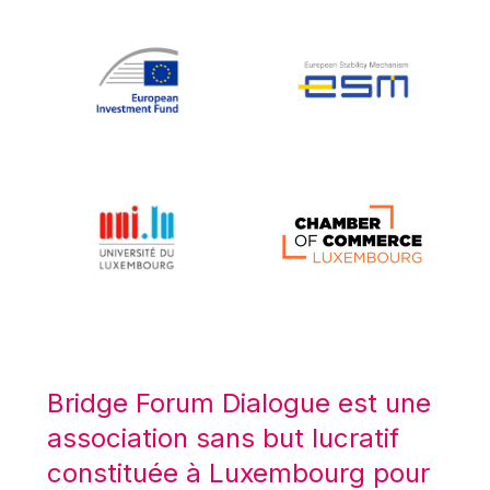
Koen LENAERTS
Lars Heikensten
Laura Kovesi
Luc Frieden
Lucas Papademos
Máire Geoghegan-Quinn
Manolis Mavrommatis
Marc Lemaître
Marcel Zadi Kessy
Mario Centeno
Mario Monti
Maroš ŠEFČOVIČ
Bridge Forum Dialogue est une
Martin Bailey
association sans but lucratif
Martine Reicherts
constituée à Luxembourg pour