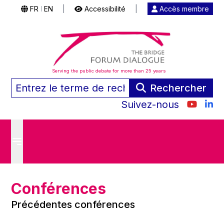
FR
EN
|
Accessibilité
|
Accès membre
|
Serving the public debate for more than 25 years
Rechercher
Suivez-nous
Conférences
Précédentes conférences