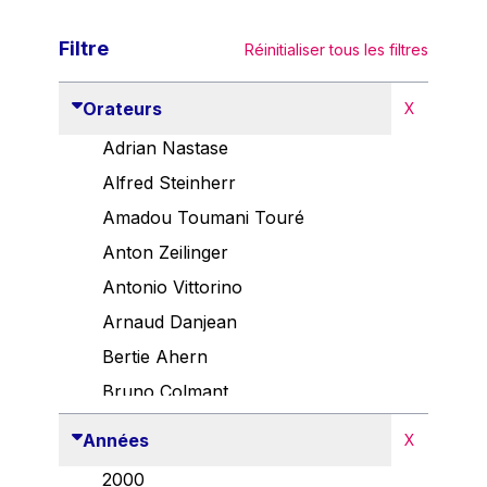
Filtre
Réinitialiser tous les filtres
Orateurs
X
Adrian Nastase
Alfred Steinherr
Amadou Toumani Touré
Anton Zeilinger
Antonio Vittorino
Arnaud Danjean
Bertie Ahern
Bruno Colmant
Carlo Thelen
Années
X
Cem Özdemir
2000