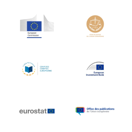
Jean-Louis Schiltz
Jean-Victor Louis
Jens Kreisel
Jeroen Dijsselbloem
Jochen Klucken
Johnny Åkerholm
Joschka Fischer
Juan Manuel Fabra Vallés
Julian Priestley
Karl-Heinz Lambertz
Katharien L.C. Hunt
Kenneth Rogoff
Klaus Regling
Klaus-Heiner Lehne