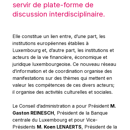
Michael Berry
servir de plate-forme de
Michael Palmer
discussion interdisciplinaire.
Michael Sohlman
Michel Goedert
Elle constitue un lien entre, d’une part, les
Mireille Delmas-Marty
institutions européennes établies à
Nobuo Tanaka
Luxembourg et, d’autre part, les institutions et
acteurs de la vie financière, économique et
Otmar Issing
juridique luxembourgeoise. Ce nouveau réseau
Paolo Mengozzi
d’information et de coordination organise des
Paschal Donohoe
manifestations sur des thèmes qui mettent en
valeur les compétences de ces divers acteurs;
Pat Cox
il organise des activités culturelles et sociales.
Patrizia Nanz
Philippe Maystadt
Le Conseil d’administration a pour Président
M.
Gaston REINESCH
, Président de la Banque
Pierre Gramegna
centrale du Luxembourg et pour Vice-
Richard Pelly
Présidents
M. Koen LENAERTS
, Président de la