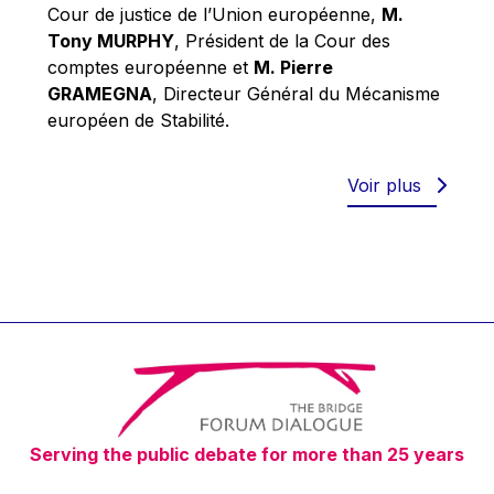
Robert Goebbels
Cour de justice de l’Union européenne,
M.
Tony MURPHY
, Président de la Cour des
Robert REYNDERS
comptes européenne et
M. Pierre
Robert WEIDES
GRAMEGNA
, Directeur Général du Mécanisme
Rolf Tarrach
européen de Stabilité.
Štefan Füle
Thomas L. Cranfield
Voir plus
Tim Lankester
Timothy Radcliffe
Vaclav Klaus
Vassilios Skouris
Vítor Manuel da Silva Caldeira
Viviane Reding
Walter Hagg
Serving the public debate for more than 25 years
Walter RADERMACHER