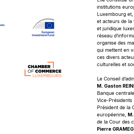
institutions eur
Luxembourg et, d
et acteurs de la
et juridique lu
réseau d’informa
organise des ma
qui mettent en 
ces divers acteur
culturelles et so
Le Conseil d’adm
M. Gaston REI
Banque central
Vice-Présidents
Président de la 
européenne,
M.
de la Cour des
Pierre GRAME