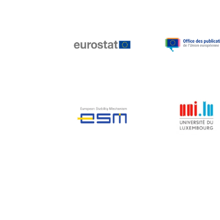
Jean-Louis Biancarelli
Jean-Louis Schiltz
Jean-Victor Louis
Jens Kreisel
Jeroen Dijsselbloem
Jochen Klucken
Johnny Åkerholm
Joschka Fischer
Juan Manuel Fabra
Vallés
Julian Priestley
Karl-Heinz Lambertz
Katharien L.C. Hunt
Kenneth Rogoff