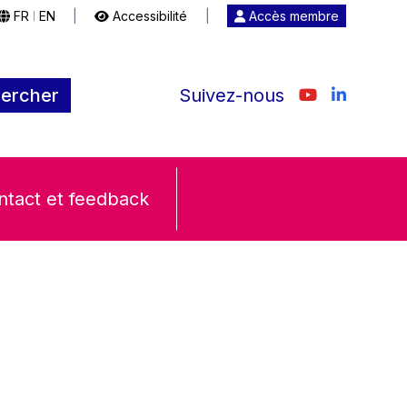
FR
EN
|
Accessibilité
|
Accès membre
|
ercher
Suivez-nous
ntact et feedback