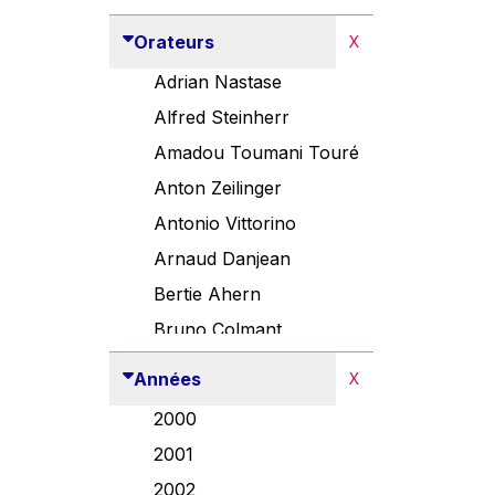
Orateurs
X
Adrian Nastase
Alfred Steinherr
Amadou Toumani Touré
Anton Zeilinger
Antonio Vittorino
Arnaud Danjean
Bertie Ahern
Bruno Colmant
Carlo Thelen
Années
X
Cem Özdemir
2000
Danny Alexander
2001
Désirée Van Boxtel
2002