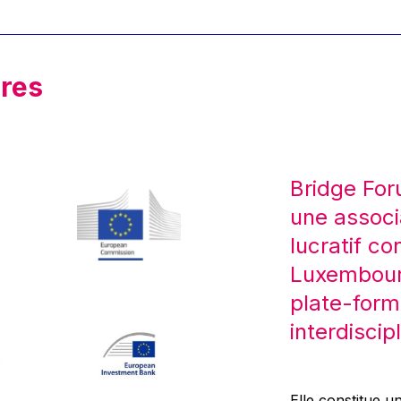
res
Bridge For
une associ
lucratif co
Luxembourg
plate-form
interdiscipl
Elle constitue un