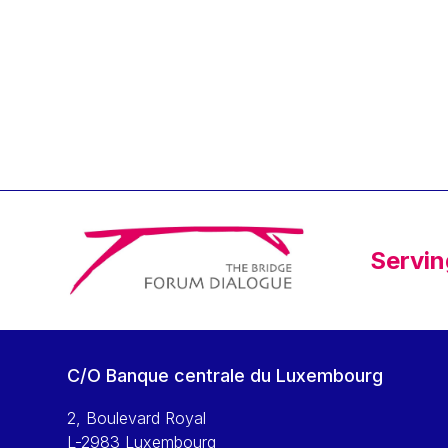
Klaus Regling
Klaus-Heiner Lehne
Koen LENAERTS
Lars Heikensten
Laura Kovesi
Luc Frieden
Lucas Papademos
Máire Geoghegan-Quinn
Servin
Manolis Mavrommatis
Marc Lemaître
Marcel Zadi Kessy
Mario Centeno
C/O Banque centrale du Luxembourg
Mario Monti
Maroš ŠEFČOVIČ
2, Boulevard Royal
L-2983 Luxembourg