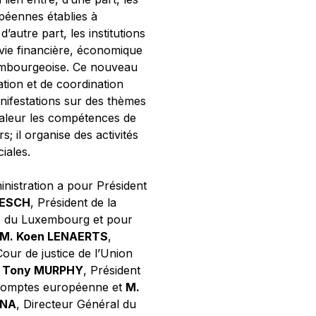
opéennes établies à
’autre part, les institutions
 vie financière, économique
xembourgeoise. Ce nouveau
tion et de coordination
nifestations sur des thèmes
valeur les compétences de
s; il organise des activités
ciales.
inistration a pour Président
NESCH
, Président de la
e du Luxembourg et pour
M. Koen LENAERTS
,
Cour de justice de l’Union
 Tony MURPHY
, Président
 comptes européenne et
M.
GNA
, Directeur Général du