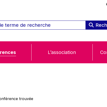
Rech
rences
L’association
Co
nférence trouvée