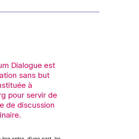
um Dialogue est
ation sans but
nstituée à
 pour servir de
e de discussion
inaire.
 lien entre, d’une part, les