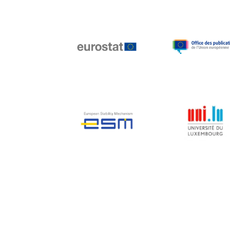
Jean-Louis Biancarelli
Jean-Louis Schiltz
Jean-Victor Louis
Jens Kreisel
Jeroen Dijsselbloem
Jochen Klucken
Johnny Åkerholm
Joschka Fischer
Juan Manuel Fabra
Vallés
Julian Priestley
Karl-Heinz Lambertz
Katharien L.C. Hunt
Kenneth Rogoff