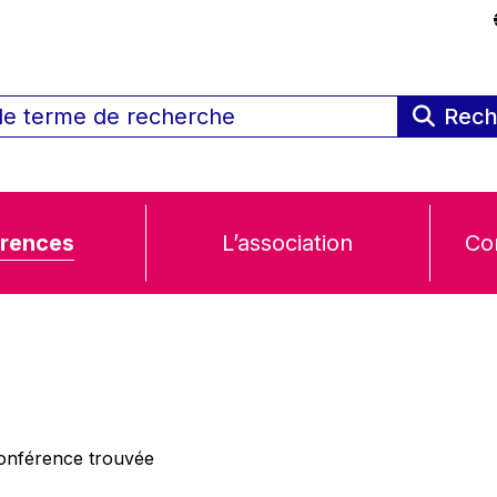
Rech
rences
L’association
Co
nférence trouvée