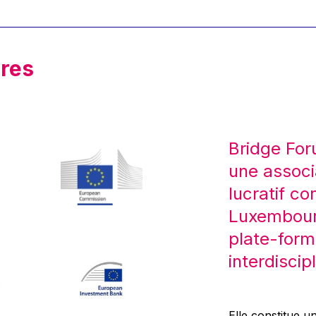
res
Bridge For
une associ
lucratif co
Luxembourg
plate-form
interdiscipl
Elle constitue un