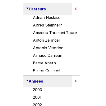
Orateurs
X
Adrian Nastase
Alfred Steinherr
Amadou Toumani Touré
Anton Zeilinger
Antonio Vittorino
Arnaud Danjean
Bertie Ahern
Bruno Colmant
Carlo Thelen
Années
X
Cem Özdemir
2000
Danny Alexander
2001
Désirée Van Boxtel
2002