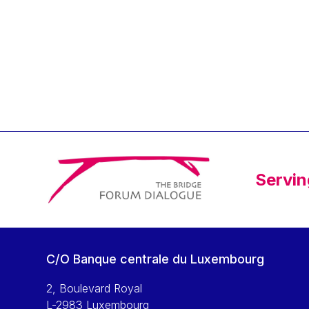
Klaus Regling
Klaus-Heiner Lehne
Koen LENAERTS
Lars Heikensten
Laura Kovesi
Luc Frieden
Lucas Papademos
Máire Geoghegan-Quinn
Servin
Manolis Mavrommatis
Marc Lemaître
Marcel Zadi Kessy
Mario Centeno
C/O Banque centrale du Luxembourg
Mario Monti
Maroš ŠEFČOVIČ
2, Boulevard Royal
L-2983 Luxembourg