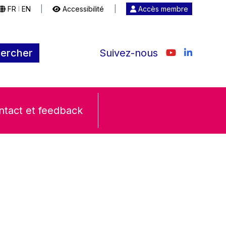
FR
EN
|
Accessibilité
|
Accès membre
|
ercher
Suivez-nous
ntact et feedback