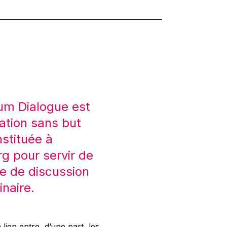
um Dialogue est
ation sans but
nstituée à
 pour servir de
e de discussion
inaire.
 lien entre, d’une part, les