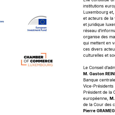
institutions eur
Luxembourg et, d
et acteurs de la
et juridique lu
réseau d’informa
organise des ma
qui mettent en 
ces divers acteur
culturelles et so
Le Conseil d’adm
M. Gaston REI
Banque central
Vice-Présidents
Président de la 
européenne,
M.
de la Cour des
Pierre GRAME