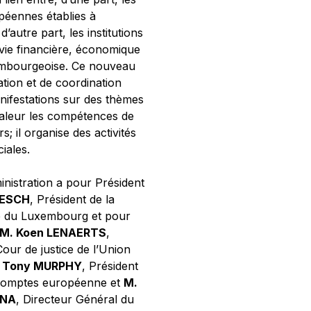
opéennes établies à
’autre part, les institutions
 vie financière, économique
xembourgeoise. Ce nouveau
tion et de coordination
nifestations sur des thèmes
valeur les compétences de
s; il organise des activités
ciales.
inistration a pour Président
NESCH
, Président de la
e du Luxembourg et pour
M. Koen LENAERTS
,
Cour de justice de l’Union
 Tony MURPHY
, Président
 comptes européenne et
M.
GNA
, Directeur Général du