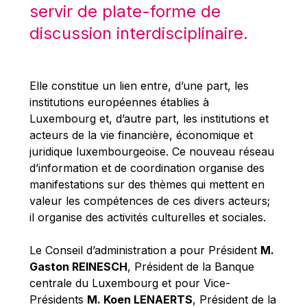
Michael Berry
servir de plate-forme de
Michael Palmer
discussion interdisciplinaire.
Michael Sohlman
Michel Goedert
Elle constitue un lien entre, d’une part, les
Mireille Delmas-Marty
institutions européennes établies à
Nobuo Tanaka
Luxembourg et, d’autre part, les institutions et
acteurs de la vie financière, économique et
Otmar Issing
juridique luxembourgeoise. Ce nouveau réseau
Paolo Mengozzi
d’information et de coordination organise des
Paschal Donohoe
manifestations sur des thèmes qui mettent en
valeur les compétences de ces divers acteurs;
Pat Cox
il organise des activités culturelles et sociales.
Patrizia Nanz
Philippe Maystadt
Le Conseil d’administration a pour Président
M.
Gaston REINESCH
, Président de la Banque
Pierre Gramegna
centrale du Luxembourg et pour Vice-
Richard Pelly
Présidents
M. Koen LENAERTS
, Président de la