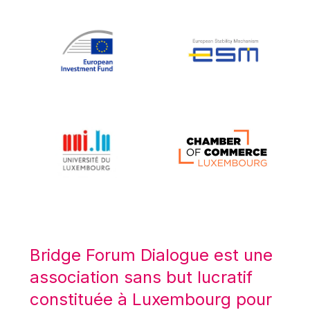
Koen LENAERTS
Lars Heikensten
Laura Kovesi
Luc Frieden
Lucas Papademos
Máire Geoghegan-Quinn
Manolis Mavrommatis
Marc Lemaître
Marcel Zadi Kessy
Mario Centeno
Mario Monti
Maroš ŠEFČOVIČ
Bridge Forum Dialogue est une
Martin Bailey
association sans but lucratif
Martine Reicherts
constituée à Luxembourg pour