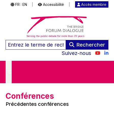
FR
EN
|
Accessibilité
|
Accès membre
|
Serving the public debate for more than 25 years
Rechercher
Suivez-nous
Conférences
Précédentes conférences