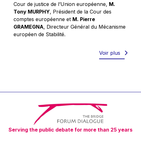
Robert Goebbels
Cour de justice de l’Union européenne,
M.
Tony MURPHY
, Président de la Cour des
Robert REYNDERS
comptes européenne et
M. Pierre
Robert WEIDES
GRAMEGNA
, Directeur Général du Mécanisme
Rolf Tarrach
européen de Stabilité.
Štefan Füle
Thomas L. Cranfield
Voir plus
Tim Lankester
Timothy Radcliffe
Vaclav Klaus
Vassilios Skouris
Vítor Manuel da Silva Caldeira
Viviane Reding
Walter Hagg
Serving the public debate for more than 25 years
Walter RADERMACHER