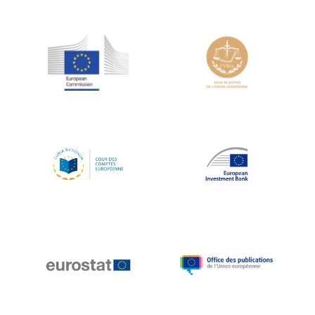
Jean-Louis Schiltz
Jean-Victor Louis
Jens Kreisel
Jeroen Dijsselbloem
Jochen Klucken
Johnny Åkerholm
Joschka Fischer
Juan Manuel Fabra Vallés
Julian Priestley
Karl-Heinz Lambertz
Katharien L.C. Hunt
Kenneth Rogoff
Klaus Regling
Klaus-Heiner Lehne