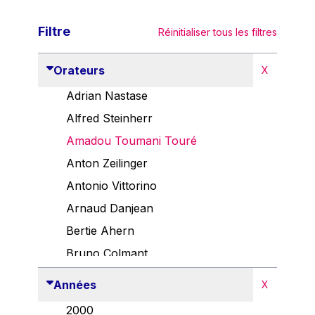
Filtre
Réinitialiser tous les filtres
Orateurs
X
Adrian Nastase
Alfred Steinherr
Amadou Toumani Touré
Anton Zeilinger
Antonio Vittorino
Arnaud Danjean
Bertie Ahern
Bruno Colmant
Carlo Thelen
Années
X
Cem Özdemir
2000