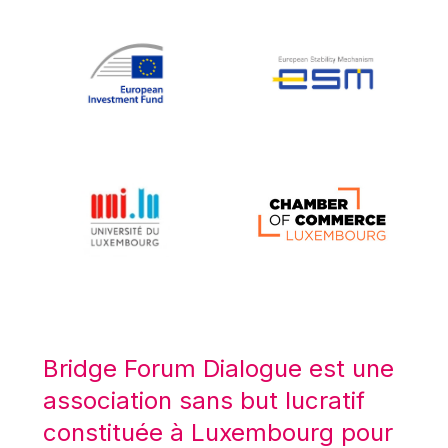
Koen LENAERTS
Lars Heikensten
Laura Kovesi
Luc Frieden
Lucas Papademos
Máire Geoghegan-Quinn
Manolis Mavrommatis
Marc Lemaître
Marcel Zadi Kessy
Mario Centeno
Mario Monti
Maroš ŠEFČOVIČ
Bridge Forum Dialogue est une
Martin Bailey
association sans but lucratif
Martine Reicherts
constituée à Luxembourg pour