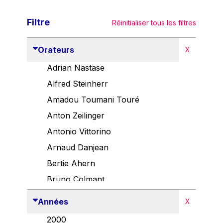
Filtre
Réinitialiser tous les filtres
Orateurs
X
Adrian Nastase
Alfred Steinherr
Amadou Toumani Touré
Anton Zeilinger
Antonio Vittorino
Arnaud Danjean
Bertie Ahern
Bruno Colmant
Carlo Thelen
Années
X
Cem Özdemir
2000