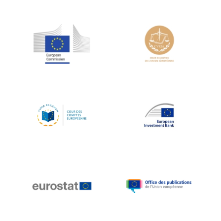
Jean-Louis Schiltz
Jean-Victor Louis
Jens Kreisel
Jeroen Dijsselbloem
Jochen Klucken
Johnny Åkerholm
Joschka Fischer
Juan Manuel Fabra Vallés
Julian Priestley
Karl-Heinz Lambertz
Katharien L.C. Hunt
Kenneth Rogoff
Klaus Regling
Klaus-Heiner Lehne