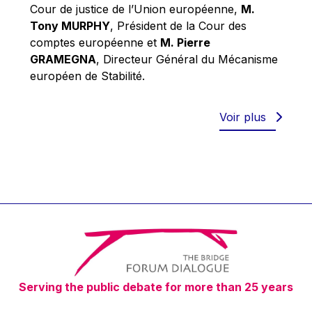
Robert Goebbels
Cour de justice de l’Union européenne,
M.
Tony MURPHY
, Président de la Cour des
Robert REYNDERS
comptes européenne et
M. Pierre
Robert WEIDES
GRAMEGNA
, Directeur Général du Mécanisme
Rolf Tarrach
européen de Stabilité.
Štefan Füle
Thomas L. Cranfield
Voir plus
Tim Lankester
Timothy Radcliffe
Vaclav Klaus
Vassilios Skouris
Vítor Manuel da Silva Caldeira
Viviane Reding
Walter Hagg
Serving the public debate for more than 25 years
Walter RADERMACHER