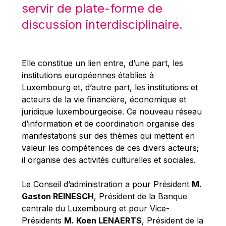
Michael Berry
servir de plate-forme de
Michael Palmer
discussion interdisciplinaire.
Michael Sohlman
Michel Goedert
Elle constitue un lien entre, d’une part, les
Mireille Delmas-Marty
institutions européennes établies à
Nobuo Tanaka
Luxembourg et, d’autre part, les institutions et
acteurs de la vie financière, économique et
Otmar Issing
juridique luxembourgeoise. Ce nouveau réseau
Paolo Mengozzi
d’information et de coordination organise des
Paschal Donohoe
manifestations sur des thèmes qui mettent en
valeur les compétences de ces divers acteurs;
Pat Cox
il organise des activités culturelles et sociales.
Patrizia Nanz
Philippe Maystadt
Le Conseil d’administration a pour Président
M.
Gaston REINESCH
, Président de la Banque
Pierre Gramegna
centrale du Luxembourg et pour Vice-
Richard Pelly
Présidents
M. Koen LENAERTS
, Président de la