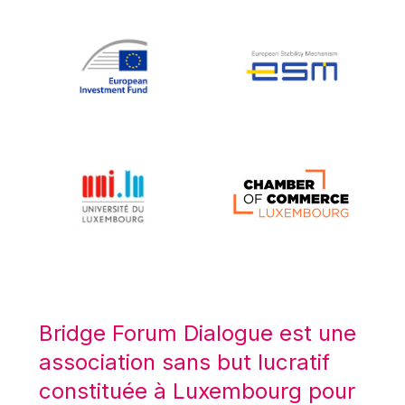
Koen LENAERTS
Lars Heikensten
Laura Kovesi
Luc Frieden
Lucas Papademos
Máire Geoghegan-Quinn
Manolis Mavrommatis
Marc Lemaître
Marcel Zadi Kessy
Mario Centeno
Mario Monti
Maroš ŠEFČOVIČ
Bridge Forum Dialogue est une
Martin Bailey
association sans but lucratif
Martine Reicherts
constituée à Luxembourg pour