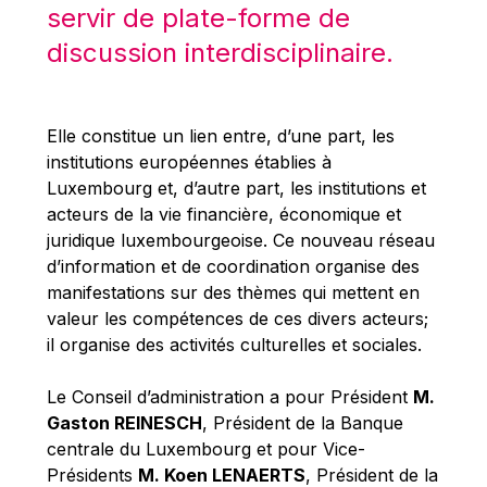
Michael Berry
servir de plate-forme de
Michael Palmer
discussion interdisciplinaire.
Michael Sohlman
Michel Goedert
Elle constitue un lien entre, d’une part, les
Mireille Delmas-Marty
institutions européennes établies à
Nobuo Tanaka
Luxembourg et, d’autre part, les institutions et
acteurs de la vie financière, économique et
Otmar Issing
juridique luxembourgeoise. Ce nouveau réseau
Paolo Mengozzi
d’information et de coordination organise des
Paschal Donohoe
manifestations sur des thèmes qui mettent en
valeur les compétences de ces divers acteurs;
Pat Cox
il organise des activités culturelles et sociales.
Patrizia Nanz
Philippe Maystadt
Le Conseil d’administration a pour Président
M.
Gaston REINESCH
, Président de la Banque
Pierre Gramegna
centrale du Luxembourg et pour Vice-
Richard Pelly
Présidents
M. Koen LENAERTS
, Président de la