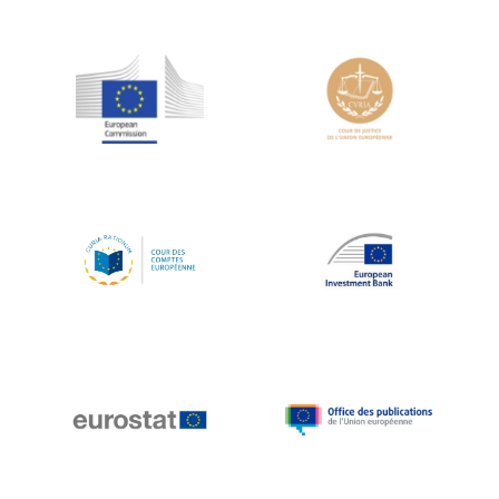
Jean-Louis Schiltz
Jean-Victor Louis
Jens Kreisel
Jeroen Dijsselbloem
Jochen Klucken
Johnny Åkerholm
Joschka Fischer
Juan Manuel Fabra Vallés
Julian Priestley
Karl-Heinz Lambertz
Katharien L.C. Hunt
Kenneth Rogoff
Klaus Regling
Klaus-Heiner Lehne