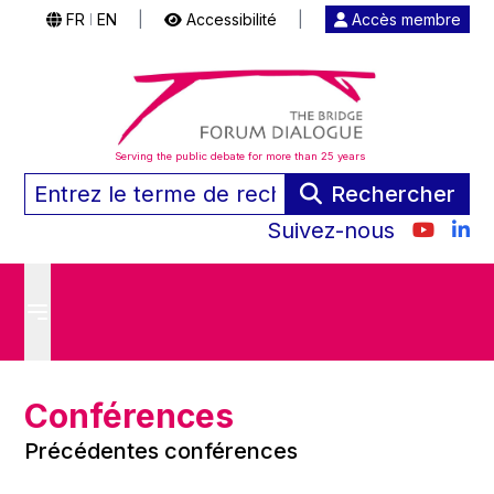
FR
EN
|
Accessibilité
|
Accès membre
|
Serving the public debate for more than 25 years
Rechercher
Suivez-nous
Conférences
Précédentes conférences