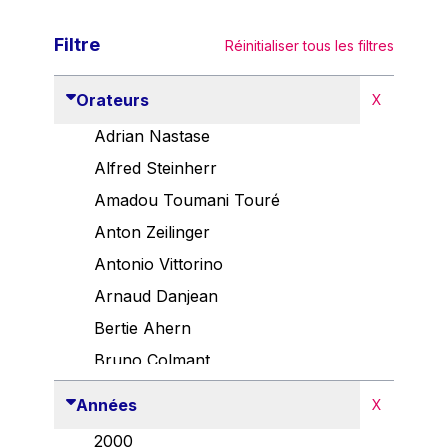
Filtre
Réinitialiser tous les filtres
Orateurs
X
Adrian Nastase
Alfred Steinherr
Amadou Toumani Touré
Anton Zeilinger
Antonio Vittorino
Arnaud Danjean
Bertie Ahern
Bruno Colmant
Carlo Thelen
Années
X
Cem Özdemir
2000