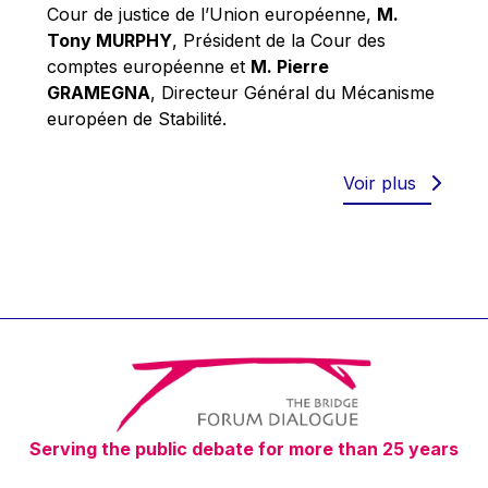
Robert Goebbels
Cour de justice de l’Union européenne,
M.
Tony MURPHY
, Président de la Cour des
Robert REYNDERS
comptes européenne et
M. Pierre
Robert WEIDES
GRAMEGNA
, Directeur Général du Mécanisme
Rolf Tarrach
européen de Stabilité.
Štefan Füle
Thomas L. Cranfield
Voir plus
Tim Lankester
Timothy Radcliffe
Vaclav Klaus
Vassilios Skouris
Vítor Manuel da Silva Caldeira
Viviane Reding
Walter Hagg
Serving the public debate for more than 25 years
Walter RADERMACHER