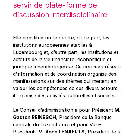
Michael Berry
servir de plate-forme de
Michael Palmer
discussion interdisciplinaire.
Michael Sohlman
Michel Goedert
Elle constitue un lien entre, d’une part, les
Mireille Delmas-Marty
institutions européennes établies à
Nobuo Tanaka
Luxembourg et, d’autre part, les institutions et
acteurs de la vie financière, économique et
Otmar Issing
juridique luxembourgeoise. Ce nouveau réseau
Paolo Mengozzi
d’information et de coordination organise des
Paschal Donohoe
manifestations sur des thèmes qui mettent en
valeur les compétences de ces divers acteurs;
Pat Cox
il organise des activités culturelles et sociales.
Patrizia Nanz
Philippe Maystadt
Le Conseil d’administration a pour Président
M.
Gaston REINESCH
, Président de la Banque
Pierre Gramegna
centrale du Luxembourg et pour Vice-
Richard Pelly
Présidents
M. Koen LENAERTS
, Président de la