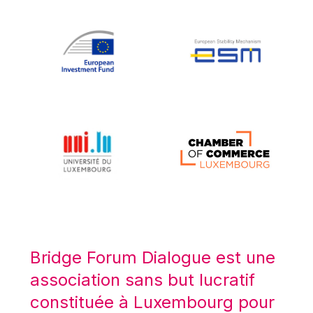
Koen LENAERTS
Lars Heikensten
Laura Kovesi
Luc Frieden
Lucas Papademos
Máire Geoghegan-Quinn
Manolis Mavrommatis
Marc Lemaître
Marcel Zadi Kessy
Mario Centeno
Mario Monti
Maroš ŠEFČOVIČ
Bridge Forum Dialogue est une
Martin Bailey
association sans but lucratif
Martine Reicherts
constituée à Luxembourg pour