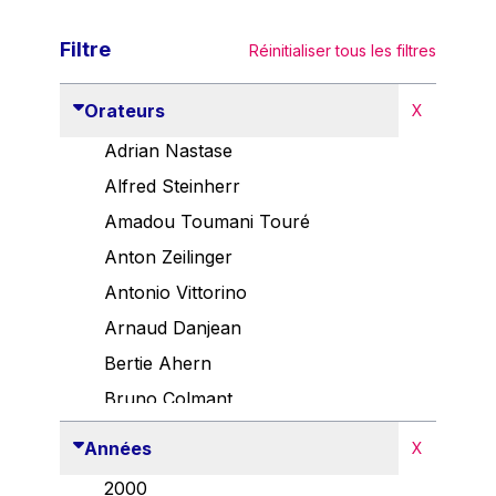
Filtre
Réinitialiser tous les filtres
Orateurs
X
Adrian Nastase
Alfred Steinherr
Amadou Toumani Touré
Anton Zeilinger
Antonio Vittorino
Arnaud Danjean
Bertie Ahern
Bruno Colmant
Carlo Thelen
Années
X
Cem Özdemir
2000