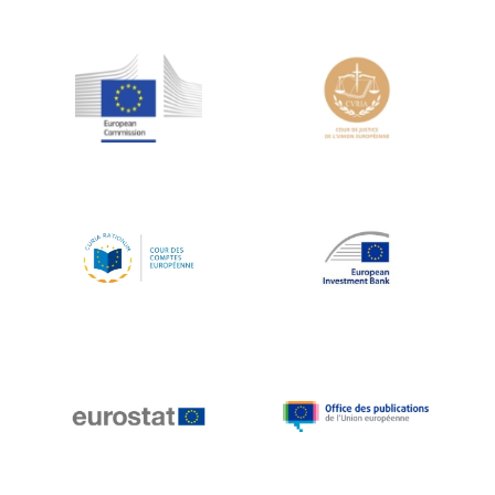
Jean-Louis Schiltz
Jean-Victor Louis
Jens Kreisel
Jeroen Dijsselbloem
Jochen Klucken
Johnny Åkerholm
Joschka Fischer
Juan Manuel Fabra Vallés
Julian Priestley
Karl-Heinz Lambertz
Katharien L.C. Hunt
Kenneth Rogoff
Klaus Regling
Klaus-Heiner Lehne