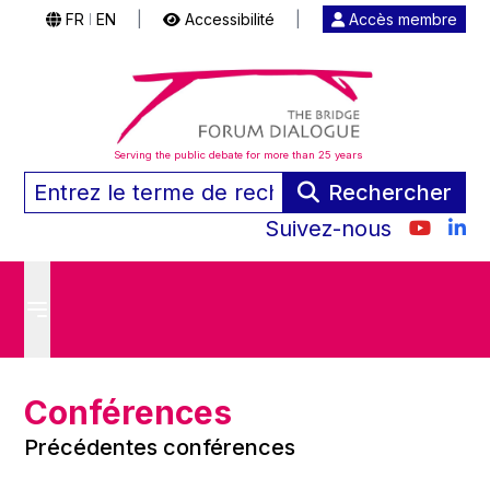
FR
EN
|
Accessibilité
|
Accès membre
|
Serving the public debate for more than 25 years
Rechercher
Suivez-nous
Conférences
Précédentes conférences