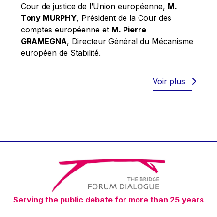
Robert Goebbels
Cour de justice de l’Union européenne,
M.
Tony MURPHY
, Président de la Cour des
Robert REYNDERS
comptes européenne et
M. Pierre
Robert WEIDES
GRAMEGNA
, Directeur Général du Mécanisme
Rolf Tarrach
européen de Stabilité.
Štefan Füle
Thomas L. Cranfield
Voir plus
Tim Lankester
Timothy Radcliffe
Vaclav Klaus
Vassilios Skouris
Vítor Manuel da Silva Caldeira
Viviane Reding
Walter Hagg
Serving the public debate for more than 25 years
Walter RADERMACHER