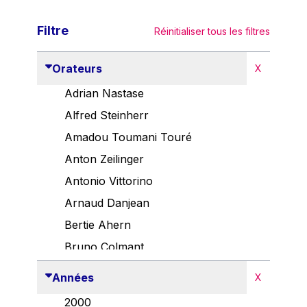
Filtre
Réinitialiser tous les filtres
Orateurs
X
Adrian Nastase
Alfred Steinherr
Amadou Toumani Touré
Anton Zeilinger
Antonio Vittorino
Arnaud Danjean
Bertie Ahern
Bruno Colmant
Carlo Thelen
Années
X
Cem Özdemir
2000