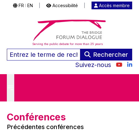
FR
EN
|
Accessibilité
|
Accès membre
|
Serving the public debate for more than 25 years
Rechercher
Suivez-nous
Conférences
Précédentes conférences