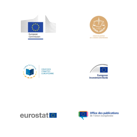
Jean-Louis Schiltz
Jean-Victor Louis
Jens Kreisel
Jeroen Dijsselbloem
Jochen Klucken
Johnny Åkerholm
Joschka Fischer
Juan Manuel Fabra Vallés
Julian Priestley
Karl-Heinz Lambertz
Katharien L.C. Hunt
Kenneth Rogoff
Klaus Regling
Klaus-Heiner Lehne