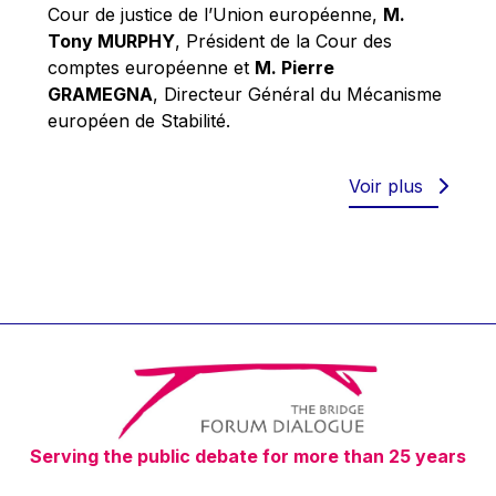
Robert Goebbels
Cour de justice de l’Union européenne,
M.
Tony MURPHY
, Président de la Cour des
Robert REYNDERS
comptes européenne et
M. Pierre
Robert WEIDES
GRAMEGNA
, Directeur Général du Mécanisme
Rolf Tarrach
européen de Stabilité.
Štefan Füle
Thomas L. Cranfield
Voir plus
Tim Lankester
Timothy Radcliffe
Vaclav Klaus
Vassilios Skouris
Vítor Manuel da Silva Caldeira
Viviane Reding
Walter Hagg
Serving the public debate for more than 25 years
Walter RADERMACHER