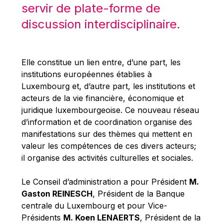
Michael Berry
servir de plate-forme de
Michael Palmer
discussion interdisciplinaire.
Michael Sohlman
Michel Goedert
Elle constitue un lien entre, d’une part, les
Mireille Delmas-Marty
institutions européennes établies à
Nobuo Tanaka
Luxembourg et, d’autre part, les institutions et
acteurs de la vie financière, économique et
Otmar Issing
juridique luxembourgeoise. Ce nouveau réseau
Paolo Mengozzi
d’information et de coordination organise des
Paschal Donohoe
manifestations sur des thèmes qui mettent en
valeur les compétences de ces divers acteurs;
Pat Cox
il organise des activités culturelles et sociales.
Patrizia Nanz
Philippe Maystadt
Le Conseil d’administration a pour Président
M.
Gaston REINESCH
, Président de la Banque
Pierre Gramegna
centrale du Luxembourg et pour Vice-
Richard Pelly
Présidents
M. Koen LENAERTS
, Président de la