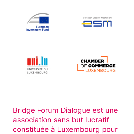
Koen LENAERTS
Lars Heikensten
Laura Kovesi
Luc Frieden
Lucas Papademos
Máire Geoghegan-Quinn
Manolis Mavrommatis
Marc Lemaître
Marcel Zadi Kessy
Mario Centeno
Mario Monti
Maroš ŠEFČOVIČ
Bridge Forum Dialogue est une
Martin Bailey
association sans but lucratif
Martine Reicherts
constituée à Luxembourg pour